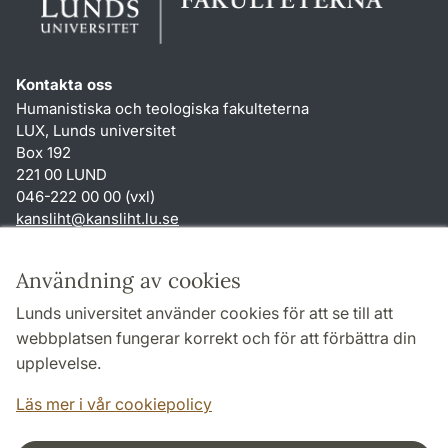
Kontakta oss
Humanistiska och teologiska fakulteterna
LUX, Lunds universitet
Box 192
221 00 LUND
046-222 00 00 (vxl)
kansliht
@
kansliht.lu
.
se
Genvägar
Användning av cookies
Om webbplatsen och cookies
Lunds universitet använder cookies för att se till att
Behandling av personuppgifter
webbplatsen fungerar korrekt och för att förbättra din
Tillgänglighetsredogörelse
upplevelse.
TYPO3-login
Läs mer i vår cookiepolicy