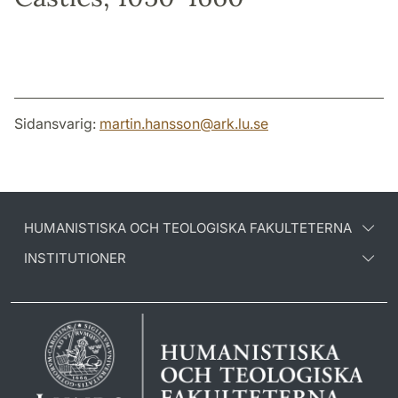
Sidansvarig:
martin.hansson
@
ark.lu
.
se
HUMANISTISKA OCH TEOLOGISKA FAKULTETERNA
INSTITUTIONER