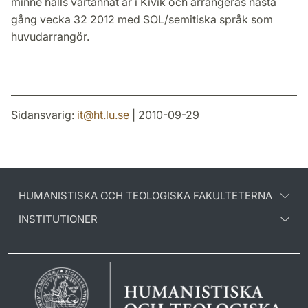
minne hålls vartannat år i Kivik och arrangeras nästa
gång vecka 32 2012 med SOL/semitiska språk som
huvudarrangör.
Sidansvarig:
it
@
ht.lu
.
se
| 2010-09-29
HUMANISTISKA OCH TEOLOGISKA FAKULTETERNA
INSTITUTIONER