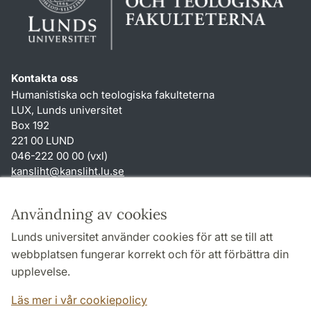
Kontakta oss
Humanistiska och teologiska fakulteterna
LUX, Lunds universitet
Box 192
221 00 LUND
046-222 00 00 (vxl)
kansliht
@
kansliht.lu
.
se
Genvägar
Användning av cookies
Om webbplatsen och cookies
Lunds universitet använder cookies för att se till att
Behandling av personuppgifter
webbplatsen fungerar korrekt och för att förbättra din
Tillgänglighetsredogörelse
upplevelse.
TYPO3-login
Läs mer i vår cookiepolicy