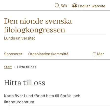
Hoppa till huvudinnehåll
Sök
English website
Den nionde svenska
filologkongressen
Lunds universitet
Sponsorer
Organisationskommitté
Mer
Abstracts och workshopmaterial
Start
Hitta till oss
Konferensprogram
Hitta till oss
Hitta till oss
Karta över Lund för att hitta till Språk- och
litteraturcentrum