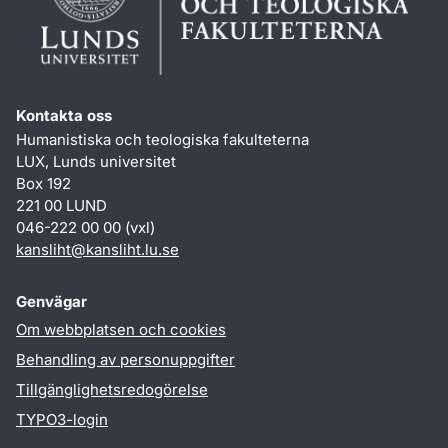
Kontakta oss
Humanistiska och teologiska fakulteterna
LUX, Lunds universitet
Box 192
221 00 LUND
046-222 00 00 (vxl)
kansliht
@
kansliht.lu
.
se
Genvägar
Om webbplatsen och cookies
Behandling av personuppgifter
Tillgänglighetsredogörelse
TYPO3-login