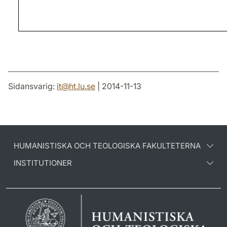
Sidansvarig:
it
@
ht.lu
.
se
| 2014-11-13
HUMANISTISKA OCH TEOLOGISKA FAKULTETERNA
INSTITUTIONER