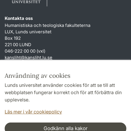
Kontakta oss
Humanistiska och teologiska fakulteterna
LUX, Lunds universitet
Box 192
221 00 LUND
046-222 00 00 (vxl)
kansliht
@
kansliht.lu
.
se
Genvägar
Användning av cookies
Om webbplatsen och cookies
Lunds universitet använder cookies för att se till att
Behandling av personuppgifter
webbplatsen fungerar korrekt och för att förbättra din
Tillgänglighetsredogörelse
upplevelse.
TYPO3-login
Läs mer i vår cookiepolicy
Godkänn alla kakor