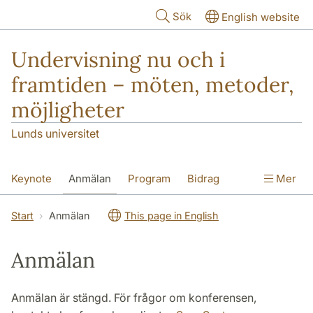
Hoppa till huvudinnehåll
Sök
English website
Undervisning nu och i
framtiden – möten, metoder,
möjligheter
Lunds universitet
Keynote
Anmälan
Program
Bidrag
Mer
Kontakt
Start
Anmälan
This page in English
Anmälan
Anmälan är stängd. För frågor om konferensen,