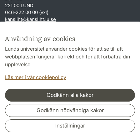
221 00 LUND
046-222 00 00 (vxl)
kansliht
@
kansliht.lu
.
se
Genvägar
Användning av cookies
Om webbplatsen och cookies
Lunds universitet använder cookies för att se till att
Behandling av personuppgifter
webbplatsen fungerar korrekt och för att förbättra din
Tillgänglighetsredogörelse
upplevelse.
TYPO3-login
Läs mer i vår cookiepolicy
Godkänn alla kakor
Samarbeten och nätverk
Godkänn nödvändiga kakor
Inställningar