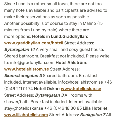
Since Lund is a rather small town, there are not too
many hotels available and participants are advised to
make their reservations as soon as possible.
Another possibilty is of course to stay in Malmö (15
minutes from Lund by train) where there are
more options.
Hotels in Lund:
Gräddhyllan:
www.graddhyllan.com/hotell
Street Address:
Bytaregatan 14
A very small and cosy guest house.
Shared bathroom. Breakfast not included. Please write
to: info@graddhyllan.com
Hotel Ahlström:
www.hotelahlstom.se
Street Address:
Skomakaregatan 3
Shared bathroom. Breakfast
included. Internet available. info@hotellahlstrom.se +46
(0)46 211 01 74
Hotell Oskar:
www.hotelloskar.se
Street Address:
Bytaregatan 3
All rooms with
shower/bath. Breakfast included. Internet available.
stay@hotelloskar.se +46 (0)46 18 80 85
Lilla Hotellet:
www.lillahotellet.com
Street Address:
Bankgatan 7
All