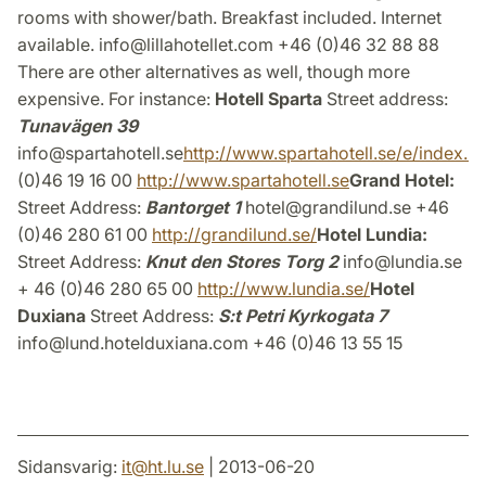
rooms with shower/bath. Breakfast included. Internet
available. info@lillahotellet.com +46 (0)46 32 88 88
There are other alternatives as well, though more
expensive. For instance:
Hotell Sparta
Street address:
Tunavägen 39
info@spartahotell.se
http://www.spartahotell.se/e/index.ht
(0)46 19 16 00
http://www.spartahotell.se
Grand Hotel:
Street Address:
Bantorget 1
hotel@grandilund.se +46
(0)46 280 61 00
http://grandilund.se/
Hotel Lundia:
Street Address:
Knut den Stores Torg 2
info@lundia.se
+ 46 (0)46 280 65 00
http://www.lundia.se/
Hotel
Duxiana
Street Address:
S:t Petri Kyrkogata 7
info@lund.hotelduxiana.com +46 (0)46 13 55 15
Sidansvarig:
it
@
ht.lu
.
se
| 2013-06-20