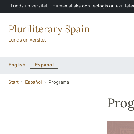
Hoppa till huvudinnehåll
Lunds universitet
Humanistiska och teologiska fakultete
Pluriliterary Spain
Lunds universitet
English
Español
Start
Español
Programa
Pro