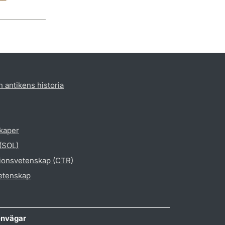
h antikens historia
skaper
 (SOL)
gionsvetenskap (CTR)
vetenskap
nvägar