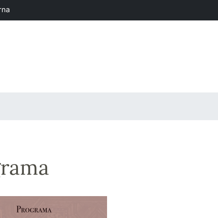
rna
grama