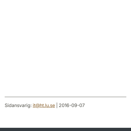
Sidansvarig:
it
@
ht.lu
.
se
| 2016-09-07