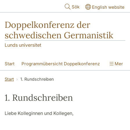
Hoppa till huvudinnehåll
Sök
English website
Doppelkonferenz der
schwedischen Germanistik
Lunds universitet
Start
Programmübersicht Doppelkonferenz
Mer
Programm Text im Kontext
Start
1. Rundschreiben
1. Rundschreiben
2. Rundschreiben
1. Rundschreiben
Anmeldung
Hotels
Lageplan
Liebe Kolleginnen und Kollegen,