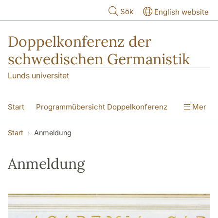
Hoppa till huvudinnehåll
Sök
English website
Doppelkonferenz der
schwedischen Germanistik
Lunds universitet
Start
Programmübersicht Doppelkonferenz
Mer
Programm Text im Kontext
Start
Anmeldung
1. Rundschreiben
2. Rundschreiben
Anmeldung
Anmeldung
Hotels
Lageplan