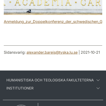
Anmeldung_zur_Doppelkonferenz_der_schwedischen_Ger
Sidansvarig:
alexander.bareis
@
tyska.lu
.
se
| 2021-10-21
HUMANISTISKA OCH TEOLOGISKA FAKULTETERNA
INSTITUTIONER