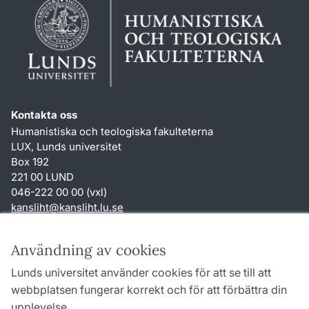
Kontakta oss
Humanistiska och teologiska fakulteterna
LUX, Lunds universitet
Box 192
221 00 LUND
046-222 00 00 (vxl)
kansliht
@
kansliht.lu
.
se
Genvägar
Användning av cookies
Om webbplatsen och cookies
Lunds universitet använder cookies för att se till att
Behandling av personuppgifter
webbplatsen fungerar korrekt och för att förbättra din
Tillgänglighetsredogörelse
upplevelse.