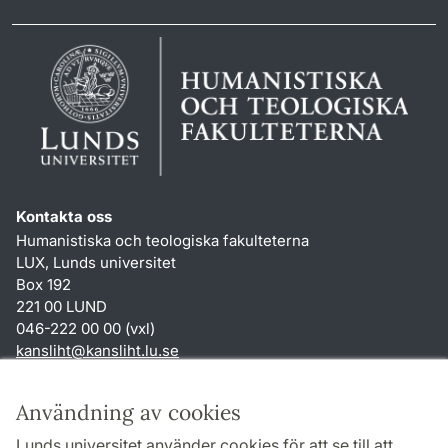
Kontakta oss
Humanistiska och teologiska fakulteterna
LUX, Lunds universitet
Box 192
221 00 LUND
046-222 00 00 (vxl)
kansliht
@
kansliht.lu
.
se
Genvägar
Användning av cookies
Om webbplatsen och cookies
Lunds universitet använder cookies för att se till att