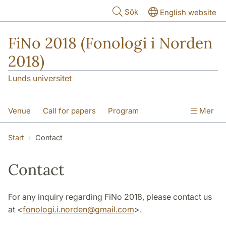
Hoppa till huvudinnehåll
Sök
English website
FiNo 2018 (Fonologi i Norden
2018)
Lunds universitet
Venue
Call for papers
Program
Mer
Accomodation
Public Transportation
Start
Contact
Contact
Contact
For any inquiry regarding FiNo 2018, please contact us
at <
fonologi.i.norden
@
gmail
.
com
>.