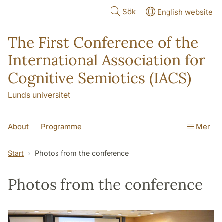
Hoppa till huvudinnehåll
Sök
English website
The First Conference of the
International Association for
Cognitive Semiotics (IACS)
Lunds universitet
About
Programme
Mer
Photos from the conference
Start
Photos from the conference
Plenary lectures
Rules for Abstracts
Photos from the conference
Scientific Committee