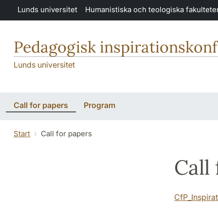
Hoppa till huvudinnehåll
Lunds universitet
Humanistiska och teologiska fakultete
Pedagogisk inspirationskonf
Lunds universitet
Call for papers
Program
Start
Call for papers
Call
CfP_Inspira