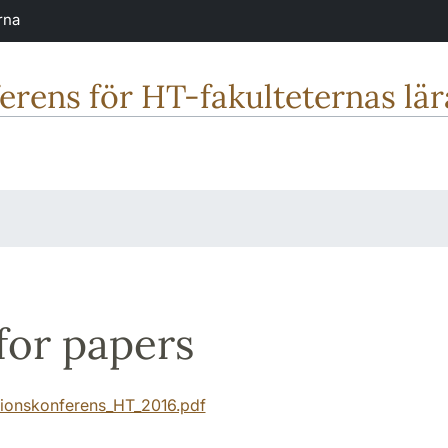
rna
erens för HT-fakulteternas lär
 for papers
tionskonferens_HT_2016.pdf