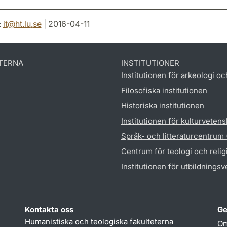
:
it
@
ht.lu
.
se
| 2016-04-11
TERNA
INSTITUTIONER
Institutionen för arkeologi oc
Filosofiska institutionen
Historiska institutionen
Institutionen för kulturveten
Språk- och litteraturcentrum
Centrum för teologi och reli
Institutionen för utbildnings
Kontakta oss
Ge
Humanistiska och teologiska fakulteterna
Om