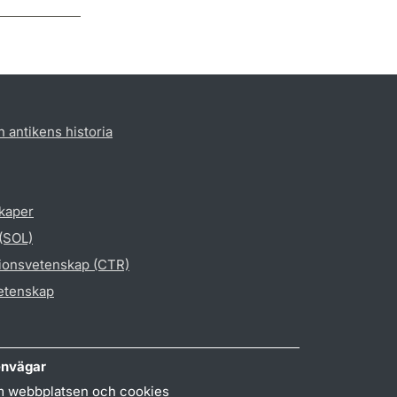
h antikens historia
skaper
 (SOL)
gionsvetenskap (CTR)
vetenskap
nvägar
 webbplatsen och cookies