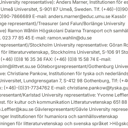
iversity representative): Anders Marner, Institutionen för es
 Umeå Universitet, S-901 87 Umeå, Sweden. Tlf. (+46)-(0)9
(0)90-7866689 E-mail: anders.marner@educ.umu.se Kassör 
nge representant)/Treasurer (and Falun/Borlänge University
ive) Ramon Wåhlin Högskolani Dalarna Transport och samhäl
f. 023 77 85 45 E-mail: ramon.wahlin@du.se
epresentant)/Stockholm University representative: Göran R
n för litteraturvetenskap, Stockholms Universitet, S-106 91 S
(+46) (0)8 16 35 36 FAX: (+46) (0)8 15 58 74 E-mail:
olm@littvet.su.se Göteborgsrepresentant/Gothenburg Univer
ve: Christiane Pankow, Institutionen för tyska och nederländ
niversitet, Lundgrensgatan 7, S-412 98 Gothenburg, Tlf: (+4
: (+46)-(0)31-7734762 E-mail: christiane.pankow@tyska.gu
resentant/Karlstad University representative: Yvonne Leffler
Inst. för kultur och kommunikation Litteraturvetenskap 651 88
.Leffler@kau.se Gävlerepresentant/Gävle University represen
ger Institutionen för humaniora och samhällsvetenskap
ingen för litteraturvetenskap och svenska språket >Högsko