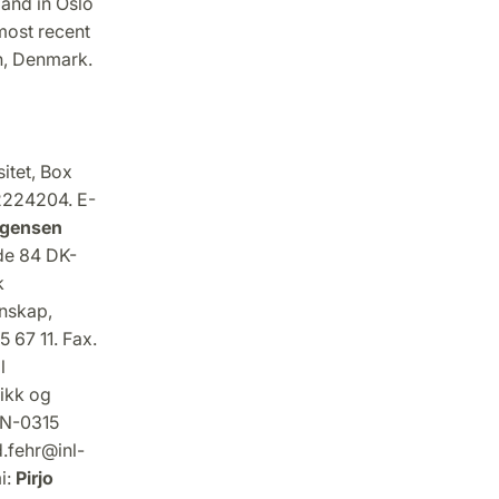
 and in Oslo
most recent
n, Denmark.
itet, Box
2224204. E-
rgensen
ade 84 DK-
k
enskap,
5 67 11. Fax.
l
tikk og
, N-0315
d.fehr@inl-
i:
Pirjo