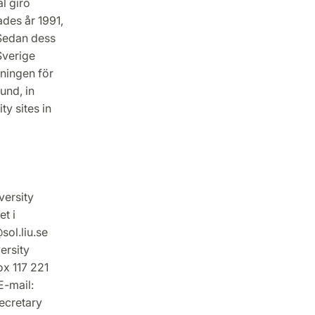
l giro
des år 1991,
 Sedan dess
Sverige
ningen för
und, in
y sites in
versity
et i
sol.liu.se
ersity
ox 117 221
-mail:
ecretary