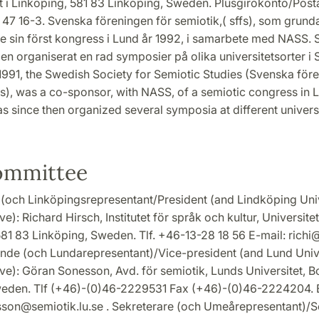
t i Linköping, 581 83 Linköping, Sweden. Plusgirokonto/Posta
47 16-3. Svenska föreningen för semiotik,( sffs), som grunda
e sin först kongress i Lund år 1992, i samarbete med NASS.
en organiserat en rad symposier på olika universitetsorter i 
1991, the Swedish Society for Semiotic Studies (Svenska före
fs), was a co-sponsor, with NASS, of a semiotic congress in L
s since then organized several symposia at different universit
Committee
(och Linköpingsrepresentant/President (and Lindköping Uni
e): Richard Hirsch, Institutet för språk och kultur, Universitet
81 83 Linköping, Sweden. Tlf. +46-13-28 18 56 E-mail: richi@
nde (och Lundarepresentant)/Vice-president (and Lund Univ
ve): Göran Sonesson, Avd. för semiotik, Lunds Universitet, B
eden. Tlf (+46)-(0)46-2229531 Fax (+46)-(0)46-2224204. E
son@semiotik.lu.se . Sekreterare (och Umeårepresentant)/S