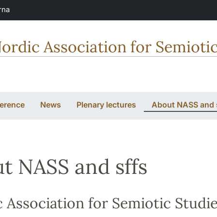
rna
ordic Association for Semiotic
ference
News
Plenary lectures
About NASS and 
t NASS and sffs
 Association for Semiotic Studi