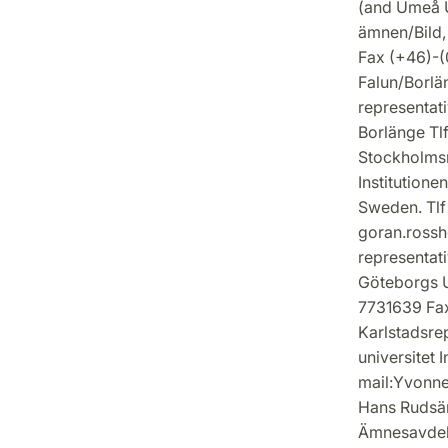
(and Umeå Un
ämnen/Bild,
Fax (+46)-
Falun/Borlä
representat
Borlänge Tl
Stockholmsr
Institutione
Sweden. Tlf 
goran.rossh
representati
Göteborgs U
7731639 Fax
Karlstadsrep
universitet 
mail:Yvonne
Hans Rudsän
Ämnesavdeln