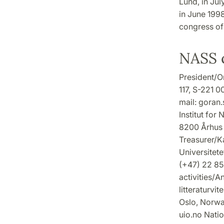
Lund, in Jul
in June 199
congress of
NASS 
President/O
117, S-221 
mail: goran
Institut for
8200 Århus 
Treasurer/K
Universitete
(+47) 22 85 
activities/An
litteraturvi
Oslo, Norway
uio.no Nati