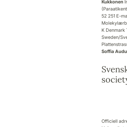
Kukkonen
I
(Paraatikent
52 251 E-ma
Molekylærbi
K Denmark T
Sweden/Sve
Plattenstra
Soffia Audur
Svensk
societ
Officiell adr