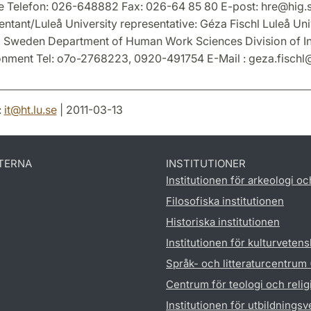
e Telefon: 026-648882 Fax: 026-64 85 80 E-post: hre@hig.
ntant/Luleå University representative: Géza Fischl Luleå Uni
 Sweden Department of Human Work Sciences Division of In
nment Tel: o7o-2768223, 0920-491754 E-Mail : geza.fischl@
:
it
@
ht.lu
.
se
| 2011-03-13
TERNA
INSTITUTIONER
Institutionen för arkeologi oc
Filosofiska institutionen
Historiska institutionen
Institutionen för kulturveten
Språk- och litteraturcentrum
Centrum för teologi och reli
Institutionen för utbildnings