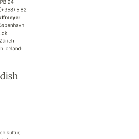
 PB 94
 (+358) 5 82
offmeyer
7 København
.dk
Zürich
h Iceland:
dish
ch kultur,