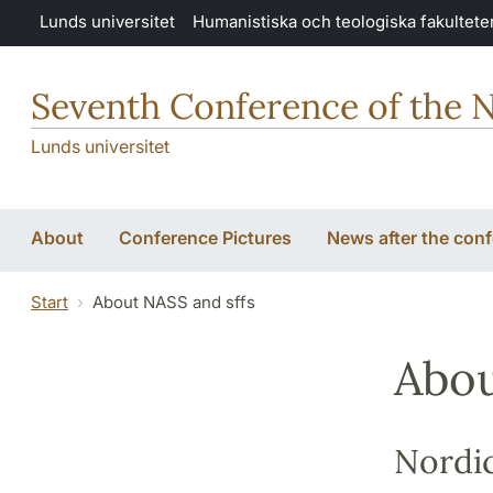
Hoppa till huvudinnehåll
Lunds universitet
Humanistiska och teologiska fakultete
Seventh Conference of the N
Lunds universitet
About
Conference Pictures
News after the con
Start
About NASS and sffs
Abou
Nordic