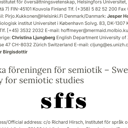
nstitutet för översättningsvetenskap, Helsingfors Universitet,
tä 7) FIN-45101 Kouvola Finland Tlf. (+358) 5 82 52 200 Fax
il: Pirjo.Kukkonen@Helsinki.Fi Denmark/Danmark:
Jesper H
ologisk institut Universitet i København Solvg. 83, DK-130
lf. [+45) 3532 2032 E-mail: hoffmeyer@mermaid.molbio.ku
rige:
Christina Ljungberg
English Department University of 
sse 47 CH-8032 Zürich Switzerland E-mail: cljung@es.unizh.c
 Birgisdottir
a föreningen för semiotik – Swe
y for semiotic studies
ess/Official address: c/o Richard Hirsch, Institutet för språk o