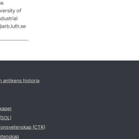
se
versity of
dustrial
arb.luth.se
h antikens historia
skaper
 (SOL)
gionsvetenskap (CTR)
vetenskap