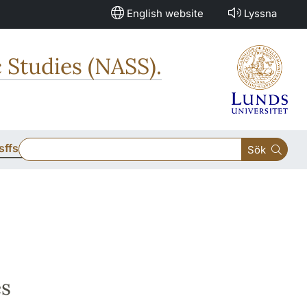
English website
Lyssna
 Studies (NASS).
sffs
Sök
es