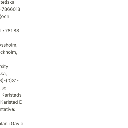
tetiska
0-7866018
(och
le 781 88
ossholm,
tockholm,
sity
ska,
6)-(0)31-
.se
 Karlstads
 Karlstad E-
tative:
lan i Gävle