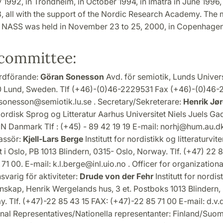
y 1992, in Trondheim, in October 1994, in Imatra in June 1996,
8, all with the support of the Nordic Research Academy. The 
 NASS was held in November 23 to 25, 2000, in Copenhage
committee:
rdförande:
Göran Sonesson
Avd. för semiotik, Lunds Univers
00 Lund, Sweden. Tlf (+46)-(0)46-2229531 Fax (+46)-(0)46-
.sonesson@semiotik.lu.se . Secretary/Sekreterare:
Henrik Jø
 Nordisk Sprog og Litteratur Aarhus Universitet Niels Juels G
N Danmark Tlf : (+45) - 89 42 19 19 E-mail: norhj@hum.au.d
assör:
Kjell-Lars Berge
Institutt for nordistikk og litteraturvit
t i Oslo, PB 1013 Blindern, 0315- Oslo, Norway. Tlf. (+47) 22 8
71 00. E-mail: k.l.berge@inl.uio.no . Officer for organizationa
svarig för aktiviteter:
Drude von der Fehr
Institutt for nordis
tenskap, Henrik Wergelands hus, 3 et. Postboks 1013 Blindern
. Tlf. (+47)-22 85 43 15 FAX: (+47)-22 85 71 00 E-mail: d.v.
onal Representatives/Nationella representanter: Finland/Suom