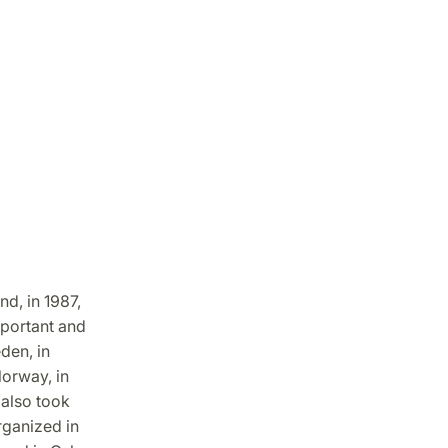
d, in 1987,
mportant and
den, in
Norway, in
also took
rganized in