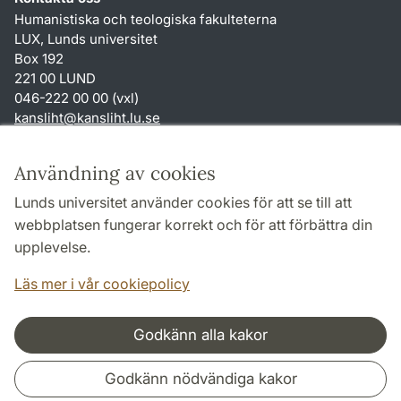
Humanistiska och teologiska fakulteterna
LUX, Lunds universitet
Box 192
221 00 LUND
046-222 00 00 (vxl)
kansliht
@
kansliht.lu
.
se
Genvägar
Användning av cookies
Om webbplatsen och cookies
Lunds universitet använder cookies för att se till att
Behandling av personuppgifter
webbplatsen fungerar korrekt och för att förbättra din
Tillgänglighetsredogörelse
upplevelse.
TYPO3-login
Läs mer i vår cookiepolicy
Godkänn alla kakor
Samarbeten och nätverk
Godkänn nödvändiga kakor