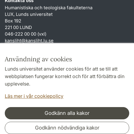
Kontakta oss
Humanistiska och teologiska fakulteterna
LUX, Lunds universitet
Box 192
221 00 LUND
046-222 00 00 (vxl)
kansliht
@
kansliht.lu
.
se
Genvägar
Användning av cookies
Om webbplatsen och cookies
Lunds universitet använder cookies för att se till att
Behandling av personuppgifter
webbplatsen fungerar korrekt och för att förbättra din
Tillgänglighetsredogörelse
upplevelse.
TYPO3-login
Läs mer i vår cookiepolicy
Godkänn alla kakor
Samarbeten och nätverk
Godkänn nödvändiga kakor