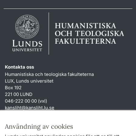
Kontakta oss
Humanistiska och teologiska fakulteterna
LUX, Lunds universitet
Box 192
221 00 LUND
046-222 00 00 (vxl)
kansliht
@
kansliht.lu
.
se
Genvägar
Användning av cookies
Om webbplatsen och cookies