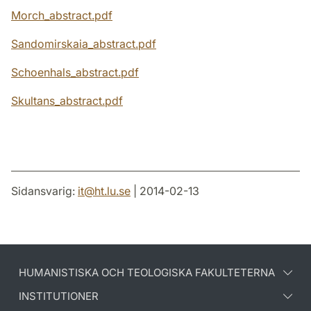
Morch_abstract.pdf
Sandomirskaia_abstract.pdf
Schoenhals_abstract.pdf
Skultans_abstract.pdf
Sidansvarig:
it
@
ht.lu
.
se
| 2014-02-13
HUMANISTISKA OCH TEOLOGISKA FAKULTETERNA
INSTITUTIONER