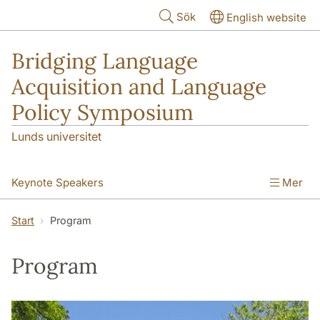
Hoppa till huvudinnehåll
Sök
English website
Bridging Language
Acquisition and Language
Policy Symposium
Lunds universitet
Keynote Speakers
Mer
Information (Fees and Dates)
Program
Start
Program
For Presenters
Program
Travel and Accommodations