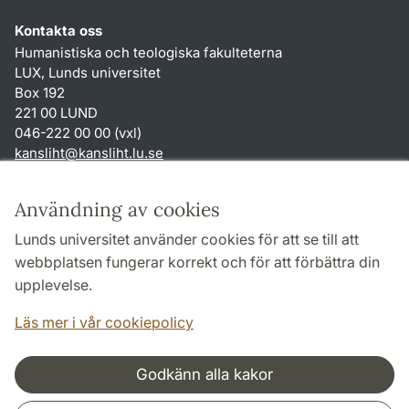
Kontakta oss
Humanistiska och teologiska fakulteterna
LUX, Lunds universitet
Box 192
221 00 LUND
046-222 00 00 (vxl)
kansliht
@
kansliht.lu
.
se
Genvägar
Användning av cookies
Om webbplatsen och cookies
Lunds universitet använder cookies för att se till att
Behandling av personuppgifter
webbplatsen fungerar korrekt och för att förbättra din
Tillgänglighetsredogörelse
upplevelse.
TYPO3-login
Läs mer i vår cookiepolicy
Godkänn alla kakor
Samarbeten och nätverk