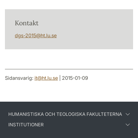
Kontakt
dgs-2015
@
ht.lu
.
se
Sidansvarig:
it
@
ht.lu
.
se
| 2015-01-09
HUMANISTISKA OCH TEOLOGISKA FAKULTETERNA
INSTITUTIONER