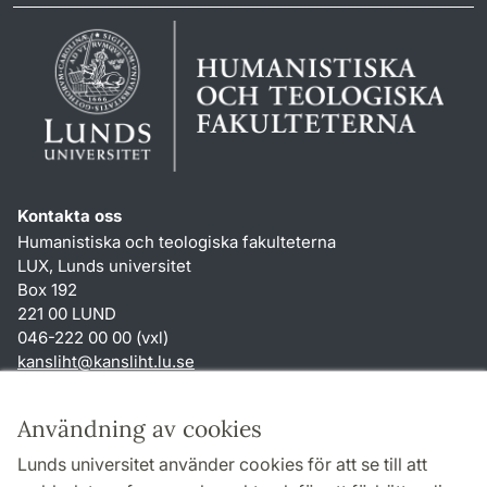
Kontakta oss
Humanistiska och teologiska fakulteterna
LUX, Lunds universitet
Box 192
221 00 LUND
046-222 00 00 (vxl)
kansliht
@
kansliht.lu
.
se
Genvägar
Användning av cookies
Om webbplatsen och cookies
Lunds universitet använder cookies för att se till att
Behandling av personuppgifter