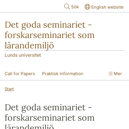
Hoppa till huvudinnehåll
Sök
English website
Det goda seminariet -
forskarseminariet som
lärandemiljö
Lunds universitet
Call for Papers
Praktisk information
Mer
Program
Deltagare
Hitta till oss
Start
Det goda seminariet -
forskarseminariet som
lärandemiljö