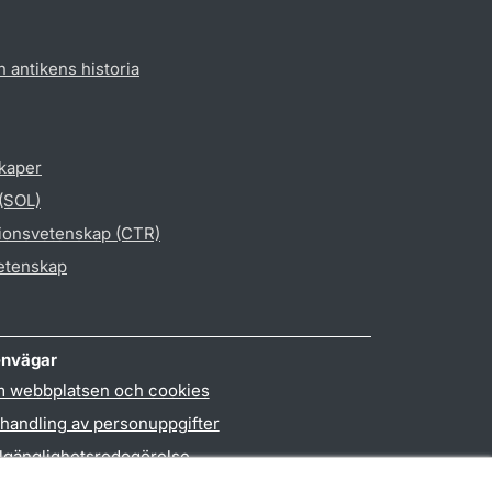
h antikens historia
skaper
 (SOL)
gionsvetenskap (CTR)
vetenskap
nvägar
 webbplatsen och cookies
handling av personuppgifter
llgänglighetsredogörelse
PO3-login