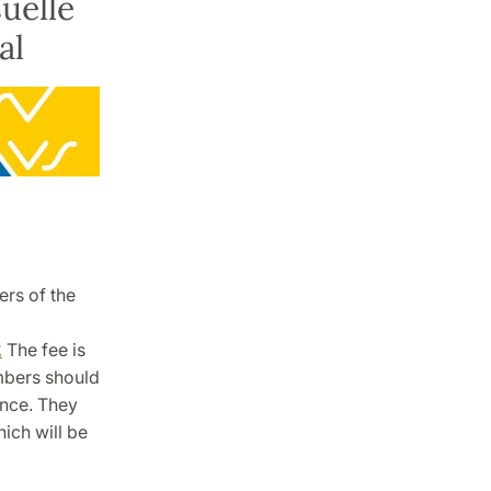
uelle
al
ers of the
The fee is
E
embers should
ence. They
ich will be