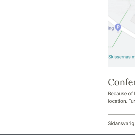
Confe
Because of l
location. Fu
Sidansvarig