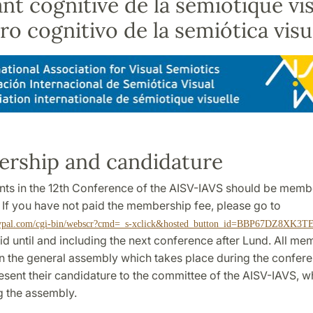
nt cognitive de la sémiotique vis
iro cognitivo de la semiótica visu
rship and candidature
ants in the 12th Conference of the AISV-IAVS should be memb
 If you have not paid the membership fee, please go to
aypal.com/cgi-bin/webscr?cmd=_s-xclick&hosted_button_id=BBP67DZ8XK3T
alid until and including the next conference after Lund. All m
in the general assembly which takes place during the confer
sent their candidature to the committee of the AISV-IAVS, wh
g the assembly.