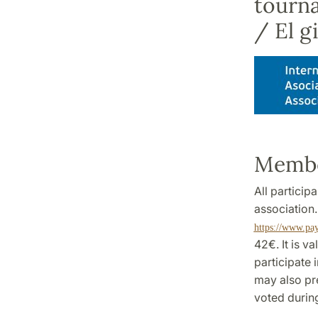
tourna
/ El g
Membe
All particip
association.
https://www.p
42€. It is v
participate 
may also pre
voted durin