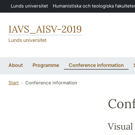
Hoppa till huvudinnehåll
Lunds universitet
Humanistiska och teologiska fakultete
IAVS_AISV-2019
Lunds universitet
About
Programme
Conference information
Start
Conference information
Conf
Visual