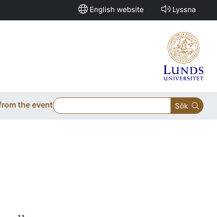
English website
Lyssna
from the event
Sök