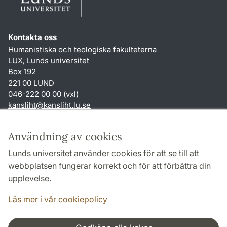
Kontakta oss
Humanistiska och teologiska fakulteterna
LUX, Lunds universitet
Box 192
221 00 LUND
046-222 00 00 (vxl)
kansliht
@
kansliht.lu
.
se
Genvägar
Användning av cookies
Om webbplatsen och cookies
Lunds universitet använder cookies för att se till att
Behandling av personuppgifter
webbplatsen fungerar korrekt och för att förbättra din
Tillgänglighetsredogörelse
upplevelse.
TYPO3-login
Läs mer i vår cookiepolicy