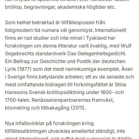
bröllop, begravningar, akademiska högtider etc.
Som helhet betraktad är tillfällespoesin från
tidigmodern tid numera väl genomlyst. Internationellt
finns en rad studier och inte minst i Tyskland har
forskningen om denna litteratur varit livaktig, med Wulf
Segebrechts standardverk Das Gelegenheitsgedicht.
Ein Beitrag zur Geschichte und Poetik der deutschen
Lyrik (1977) som det mest namnkunniga exemplet. Även
i Sverige finns betydande arbeten; ett av de senaste och
mest omfattande bidragen till forkningsfältet är Stina
Hanssons Svensk bröllopsdiktning under 1600- och
1700-talen. Renässansrepertoarernas framväxt,
blomstring och tillbakagång (2011).
Nya infallsvinklar på forskningen kring
tillfällesdiktningen utvecklas emellertid ständigt, inte
minst internationell, och syftet med symposiet är därför