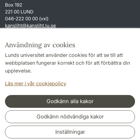
Box 192
221 00 LUND
046-222 00 00 (vxl)
kansliht
@
kansliht.lu
.
se
Genvägar
Användning av cookies
Om webbplatsen och cookies
Lunds universitet använder cookies för att se till att
Behandling av personuppgifter
webbplatsen fungerar korrekt och för att förbättra din
Tillgänglighetsredogörelse
upplevelse.
TYPO3-login
Läs mer i vår cookiepolicy
Godkänn alla kakor
Samarbeten och nätverk
Godkänn nödvändiga kakor
Inställningar