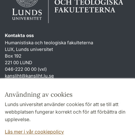
Kontakta oss
Humanistiska och teologiska fakulteterna
LUX, Lunds universitet
Box 192
221 00 LUND
046-222 00 00 (vxl)
kansliht
@
kansliht.lu
.
se
Genvägar
Användning av cookies
Om webbplatsen och cookies
Lunds universitet använder cookies för att se till att
Behandling av personuppgifter
webbplatsen fungerar korrekt och för att förbättra din
Tillgänglighetsredogörelse
upplevelse.
TYPO3-login
Läs mer i vår cookiepolicy