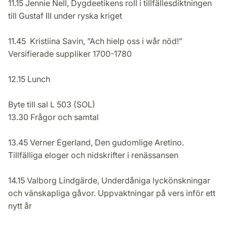
11.15 Jennie Nell, Dygdeetikens roll i tillfällesdiktningen
till Gustaf III under ryska kriget
11.45 Kristiina Savin, ”Ach hielp oss i wår nöd!”
Versifierade suppliker 1700-1780
12.15 Lunch
Byte till sal L 503 (SOL)
13.30 Frågor och samtal
13.45 Verner Egerland, Den gudomlige Aretino.
Tillfälliga eloger och nidskrifter i renässansen
14.15 Valborg Lindgärde, Underdåniga lyckönskningar
och vänskapliga gåvor. Uppvaktningar på vers inför ett
nytt år