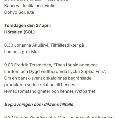
Kanerva Juutilainen, violin
Dohyo Sol, luta
Torsdagen den 27 april
Hörsalen (SOL)
8.30 Johanna Akujärvi, Tillfällesdikter på
humanistgrekiska
9.00 Fredrik Tersmeden, ”Then för sin ogemena
Lärdom och Dygd widtberömda Lycka Sophia Friis”.
Om en dansk-svensk skaldinnas begränsade
produktion sedd i relation till hennes
levnadsomständigheter och hennes ryktbarhet
Begravningen som diktens tillfälle
9.30 Þórunn Sigurðardóttir, Does genre matter? Reading