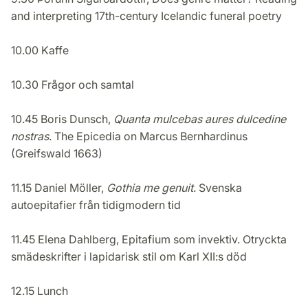
and interpreting 17th-century Icelandic funeral poetry
10.00 Kaffe
10.30 Frågor och samtal
10.45 Boris Dunsch,
Quanta mulcebas aures dulcedine
nostras
. The Epicedia on Marcus Bernhardinus
(Greifswald 1663)
11.15 Daniel Möller,
Gothia me genuit
. Svenska
autoepitafier från tidigmodern tid
11.45 Elena Dahlberg, Epitafium som invektiv. Otryckta
smädeskrifter i lapidarisk stil om Karl XII:s död
12.15 Lunch