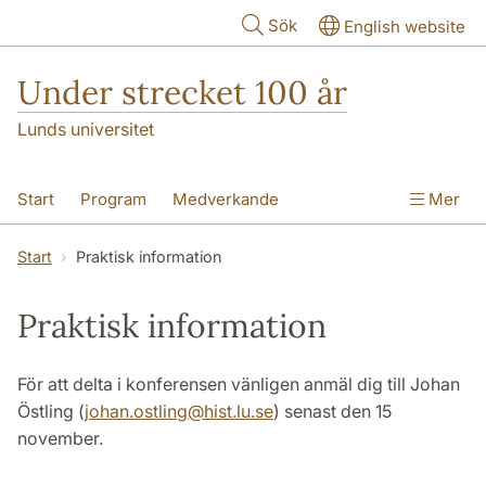
Hoppa till huvudinnehåll
Sök
English website
Under strecket 100 år
Lunds universitet
Start
Program
Medverkande
Mer
Praktisk information
Start
Praktisk information
Praktisk information
För att delta i konferensen vänligen anmäl dig till Johan
Östling (
johan.ostling
@
hist.lu
.
se
) senast den 15
november.