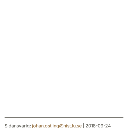
Sidansvarig:
johan.ostling
@
hist.lu
.
se
| 2018-09-24