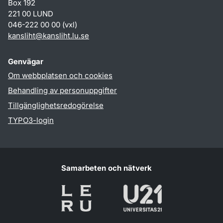
Box 192
221 00 LUND
046-222 00 00 (vxl)
kansliht
@
kansliht.lu
.
se
Genvägar
Om webbplatsen och cookies
Behandling av personuppgifter
Tillgänglighetsredogörelse
TYPO3-login
Samarbeten och nätverk