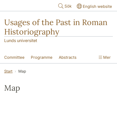
Hoppa till huvudinnehåll
Sök
English website
Usages of the Past in Roman
Historiography
Lunds universitet
Committee
Programme
Abstracts
Mer
Participants
Sponsors
Map
Start
Map
Arrival information
Map