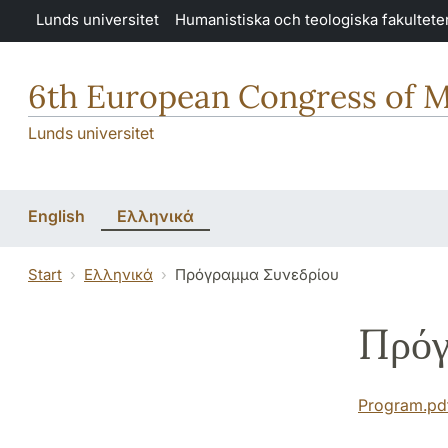
Hoppa till huvudinnehåll
Lunds universitet
Humanistiska och teologiska fakultete
6th European Congress of M
Lunds universitet
English
Ελληνικά
Start
Ελληνικά
Πρόγραμμα Συνεδρίου
Πρόγ
Program.pd