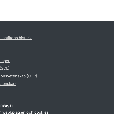
h antikens historia
skaper
 (SOL)
gionsvetenskap (CTR)
vetenskap
nvägar
 webbplatsen och cookies