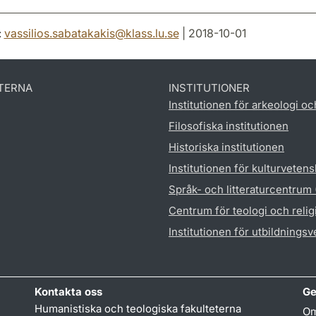
:
vassilios.sabatakakis
@
klass.lu
.
se
| 2018-10-01
TERNA
INSTITUTIONER
Institutionen för arkeologi oc
Filosofiska institutionen
Historiska institutionen
Institutionen för kulturveten
Språk- och litteraturcentrum
Centrum för teologi och reli
Institutionen för utbildnings
Kontakta oss
Ge
Humanistiska och teologiska fakulteterna
Om