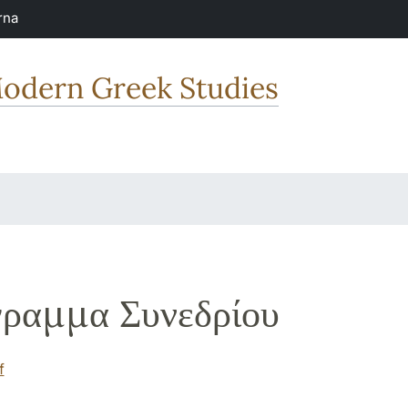
rna
odern Greek Studies
ραμμα Συνεδρίου
f