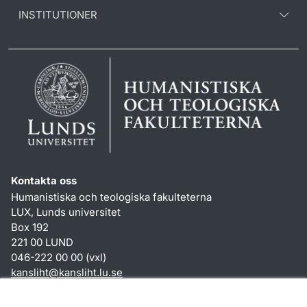
INSTITUTIONER
Kontakta oss
Humanistiska och teologiska fakulteterna
LUX, Lunds universitet
Box 192
221 00 LUND
046-222 00 00 (vxl)
kansliht
@
kansliht.lu
.
se