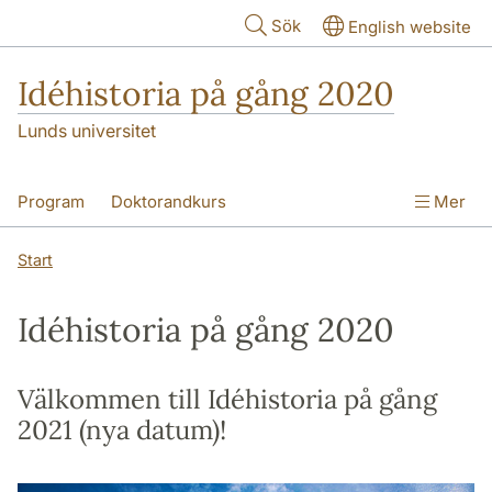
Hoppa till huvudinnehåll
Sök
English website
Idéhistoria på gång 2020
Lunds universitet
Program
Doktorandkurs
Mer
Nationellt ämnesmöte
Ämneskonferens
Start
Registrering
Praktisk information
Idéhistoria på gång 2020
Välkommen till Idéhistoria på gång
2021 (nya datum)!