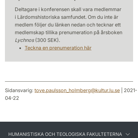
Deltagare i konferensen skall vara medlemmar
i Lärdomshistoriska samfundet. Om du inte är
medlem följer du länken nedan och tecknar ett
medlemskap tillika prenumeration på årsboken
Lychnos
(300 SEK).
Teckna en prenumeration här
Sidansvarig:
tove.paulsson_holmberg
@
kultur.lu
.
se
| 2021-
04-22
HUMANISTISKA OCH TEOLOGISKA FAKULTETERNA