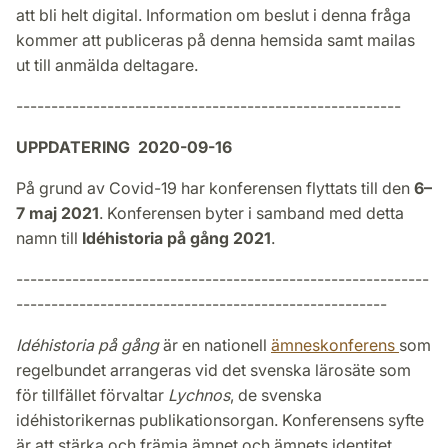
att bli helt digital. Information om beslut i denna fråga
kommer att publiceras på denna hemsida samt mailas
ut till anmälda deltagare.
-------------------------------------------------------
UPPDATERING 2020-09-16
På grund av Covid-19 har konferensen flyttats till den
6–
7 maj 2021
. Konferensen byter i samband med detta
namn till
Idéhistoria på gång 2021
.
-----------------------------------------------------------
-----------------------------------------------------
Idéhistoria på gång
är en nationell
ämneskonferens
som
regelbundet arrangeras vid det svenska lärosäte som
för tillfället förvaltar
Lychnos
, de svenska
idéhistorikernas publikationsorgan. Konferensens syfte
är att stärka och främja ämnet och ämnets identitet