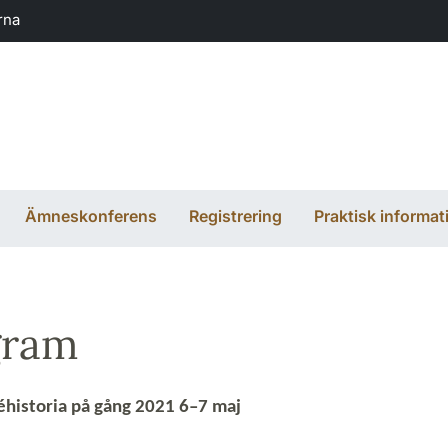
rna
Ämneskonferens
Registrering
Praktisk informat
gram
historia på gång 2021 6­–7 maj