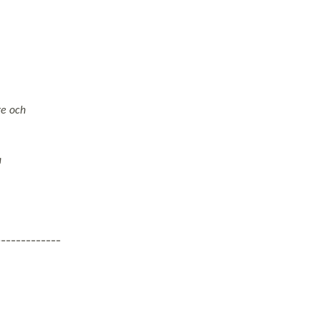
ge och
a
-------------