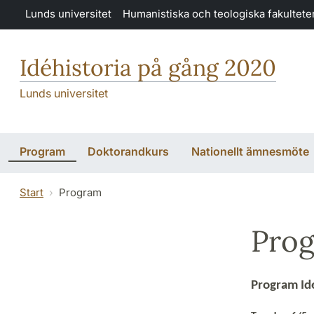
Hoppa till huvudinnehåll
Lunds universitet
Humanistiska och teologiska fakultete
Idéhistoria på gång 2020
Lunds universitet
Program
Doktorandkurs
Nationellt ämnesmöte
Start
Program
Pro
Program Idé