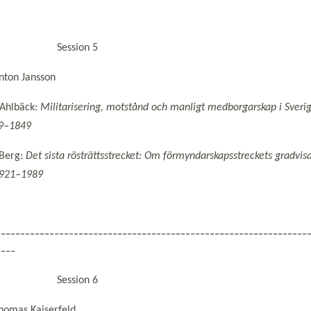
0:00 Session 5
nton Jansson
 Ahlbäck:
Militarisering, motstånd och manligt medborgarskap i Sveri
9–1849
 Berg:
Det sista rösträttsstrecket: Om förmyndarskapsstreckets gradvis
1921–1989
----------------------------------------------------------------
----
1:00 Session 6
homas Kaiserfeld