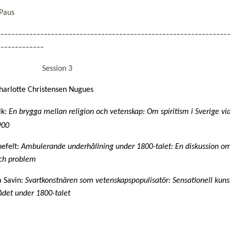
Paus
----------------------------------------------------------------
-------------
6:45 Session 3
harlotte Christensen Nugues
k: 
En brygga mellan religion och vetenskap: Om spiritism i Sverige vid 
900
efelt: 
Ambulerande underhållning under 1800-talet: En diskussion om 
ch problem
a Savin: 
Svartkonstnären som vetenskapspopulisatör: Sensationell kuns
ådet under 1800-talet