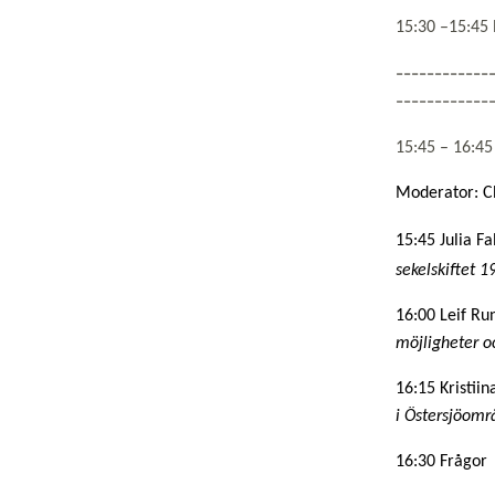
15:30 –15:45 
------------
------------
15:45 – 1
Moderator: C
15:45 Julia Fal
sekelskiftet 1
16:00 Leif Run
möjligheter o
16:15 Kristiin
i Östersjöomr
16:30 Frågor