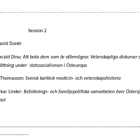
---------------------------------------------------------
                   Session 2
avid Dunér
rald Dinu: 
Att bota dem som är oförmögna: Vetenskapliga diskurser o
ättning under  statssocialismen i Östeuropa
 Thomasson: 
Svensk karibisk medicin- och vetenskapshistoria
kar Linder: 
Befolknings- och familjepolitiska samarbeten över Östersjö
let
----------------------------------------------------------------
--------------