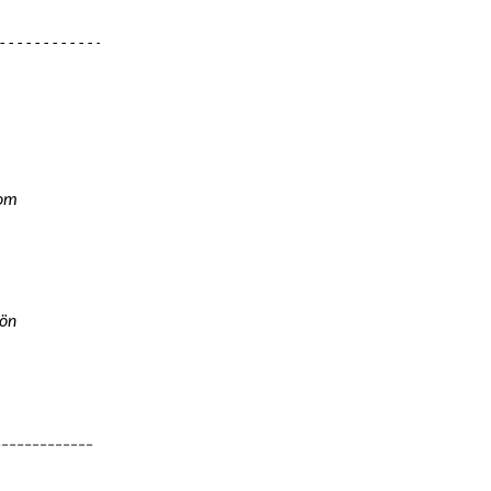
----------------------------

m 

n 

-------------