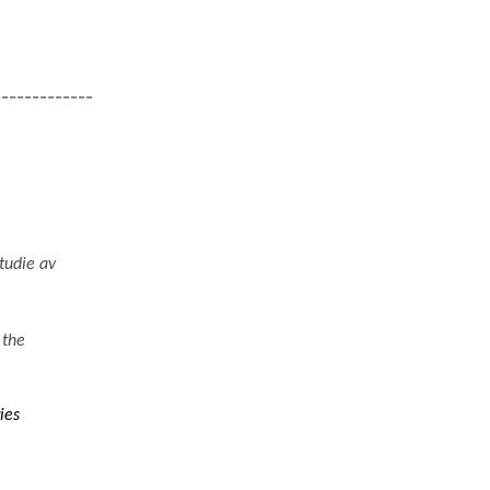
-------------
tudie av
 the
es 
