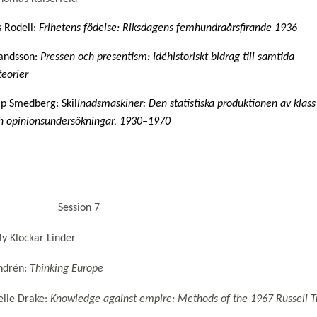
Rodell: 
Frihetens födelse: Riksdagens femhundraårsfirande 1936
andsson: 
Pressen och presentism: Idéhistoriskt bidrag till samtida 

teorier
ip Smedberg: Skil
lnadsmaskiner: Den statistiska produktionen av klass i
h opinionsundersökningar, 1930–1970
2:00 Session 7
y Klockar Linder
ndrén:
Thinking Europe
elle Drake:
Knowledge against empire: Methods of the 1967 Russell T