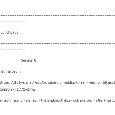
----------------------------------------------------------------
---------------
 Lunchpaus
----------------------------------------------------------------
---------------
4:00 Session 8
istiina Savin
kström:
Att styra med känslor: Liberala maktdiskurser i relation till gus
lturprojekt 1772–1792
ansson:
Humanister som kristendomskritiker och ateister i efterkrigsti