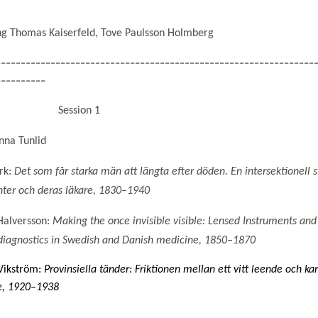
ng Thomas Kaiserfeld, Tove Paulsson Holmberg
----------------------------------------------------------------
----------
4:30 Session 1
nna Tunlid
örk:
Det som får starka män att längta efter döden. En intersektionell s
nter och deras läkare, 1830–1940
 Halversson:
Making the once invisible visible: Lensed Instruments and
diagnostics in Swedish and Danish medicine, 1850–1870
ikström: 
Provinsiella tänder: Friktionen mellan ett vitt leende och kari
ge, 1920–1938