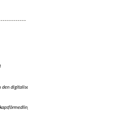
-------------


den digitaliserade pressens 

kapsförmedling 
