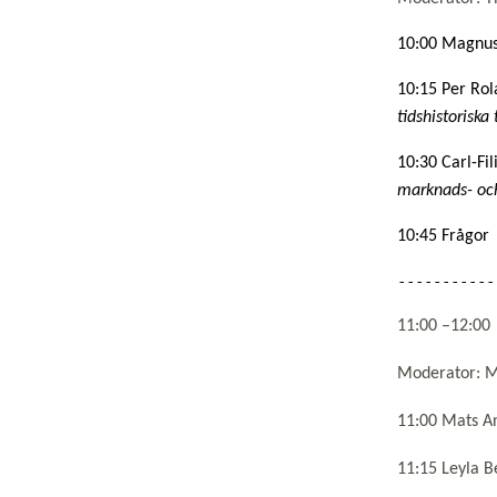
10:00 Magnus 
10:15 Per Rol
tidshistoriska 
10:30 Carl-Fil
marknads- oc
10:45 Frågor
11:00 –1
Moderator: M
11:00 Mats A
11:15 Leyla B