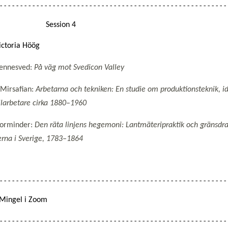
                   Session 4
ictoria Höög
Bennesved:
På väg mot Svedicon Valley
Mirsafian:
Arbetarna och tekniken: En studie om produktionsteknik, i
llarbetare
cirka
1880–1960
Vorminder:
Den räta linjens hegemoni: Lantmäteripraktik och gränsdr
rna i Sverige,
1783–1864
 Mingel i Zoom