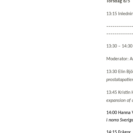
Torsdag 6/5
13:15 Inledni
------------
------------
13:30 – 1
Moderator: A
13:30 Elin Bj
prostatapatie
13:45 Kristin
expansion of 
14:00 Hanna V
i norra Sveri
14:15 Frågor