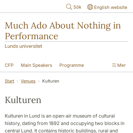
Hoppa till huvudinnehåll
Sök
English website
Much Ado About Nothing in
Performance
Lunds universitet
CFP
Main Speakers
Programme
Mer
Registration
Travel and Accommodation
Start
Venues
Kulturen
Venues
Kulturen
Kulturen in Lund is an open-air museum of cultural
history, dating from 1892 and occupying two blocks in
central Lund. It contains historic buildings, rural and