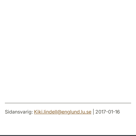
Sidansvarig:
Kiki.lindell
@
englund.lu
.
se
| 2017-01-16