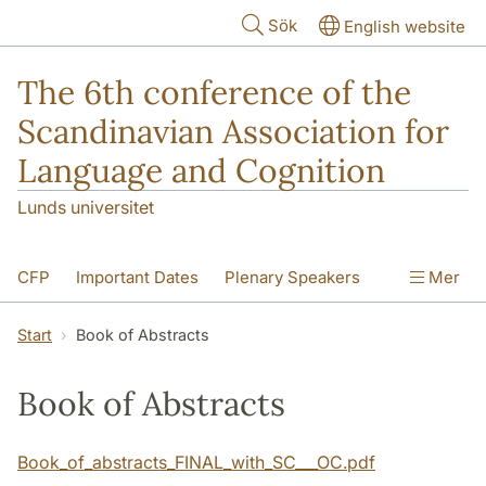
Hoppa till huvudinnehåll
Sök
English website
The 6th conference of the
Scandinavian Association for
Language and Cognition
Lunds universitet
CFP
Important Dates
Plenary Speakers
Mer
Book of Abstracts
Committees
Start
Book of Abstracts
Abstract Submission
Practical Information
Book of Abstracts
Book_of_abstracts_FINAL_with_SC___OC.pdf