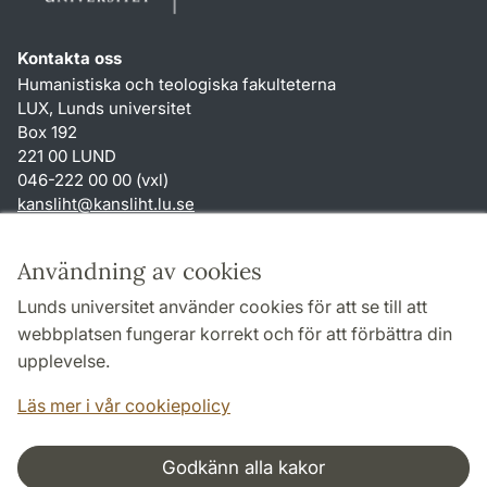
Kontakta oss
Humanistiska och teologiska fakulteterna
LUX, Lunds universitet
Box 192
221 00 LUND
046-222 00 00 (vxl)
kansliht
@
kansliht.lu
.
se
Genvägar
Användning av cookies
Om webbplatsen och cookies
Lunds universitet använder cookies för att se till att
Behandling av personuppgifter
webbplatsen fungerar korrekt och för att förbättra din
Tillgänglighetsredogörelse
upplevelse.
TYPO3-login
Läs mer i vår cookiepolicy
Godkänn alla kakor