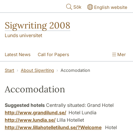
Hoppa till huvudinnehåll
Sök
English website
Sigwriting 2008
Lunds universitet
Latest News
Call for Papers
Mer
Submit a Proposal
Presentation Formats
Start
About Sigwriting
Accomodation
Important Dates
Registration
Accomodation
About Sigwriting
Suggested hotels
Centrally situated: Grand Hotel
http://www.grandilund.se/
Hotel Lundia
http://www.lundia.se/
Lilla Hotellet
http://www.lillahotelletilund.se/?Welcome
Hotel