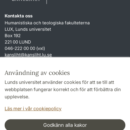
Kontakta oss
Humanistiska och teologiska fakulteterna
LUX, Lunds universitet
Box 192
221 00 LUND
046-222 00 00 (vxl)
kansliht
@
kansliht.lu
.
se
Genvägar
Användning av cookies
Om webbplatsen och cookies
Lunds universitet använder cookies för att se till att
Behandling av personuppgifter
webbplatsen fungerar korrekt och för att förbättra din
Tillgänglighetsredogörelse
upplevelse.
TYPO3-login
Läs mer i vår cookiepolicy
Godkänn alla kakor