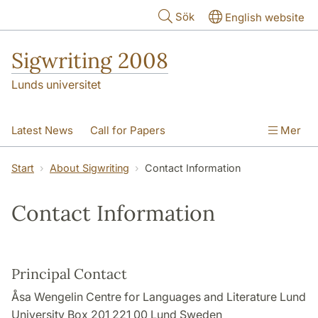
Hoppa till huvudinnehåll
Sök
English website
Sigwriting 2008
Lunds universitet
Latest News
Call for Papers
Mer
Submit a Proposal
Presentation Formats
Start
About Sigwriting
Contact Information
Important Dates
Registration
Contact Information
About Sigwriting
Principal Contact
Åsa Wengelin Centre for Languages and Literature Lund
University Box 201 221 00 Lund Sweden