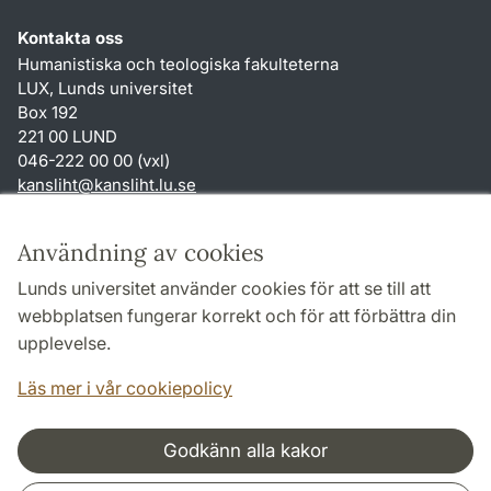
Kontakta oss
Humanistiska och teologiska fakulteterna
LUX, Lunds universitet
Box 192
221 00 LUND
046-222 00 00 (vxl)
kansliht
@
kansliht.lu
.
se
Genvägar
Användning av cookies
Om webbplatsen och cookies
Lunds universitet använder cookies för att se till att
Behandling av personuppgifter
webbplatsen fungerar korrekt och för att förbättra din
Tillgänglighetsredogörelse
upplevelse.
TYPO3-login
Läs mer i vår cookiepolicy
Godkänn alla kakor
Samarbeten och nätverk