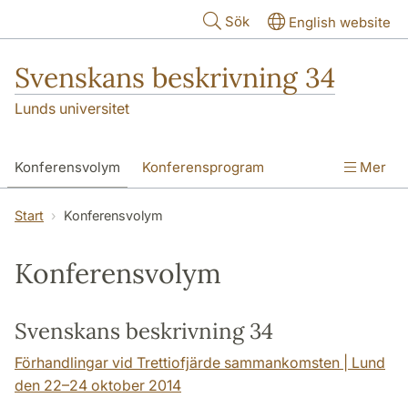
Hoppa till huvudinnehåll
Sök
English website
Svenskans beskrivning 34
Lunds universitet
Konferensvolym
Konferensprogram
Mer
Abstrakt
Plenarföreläsare
Workshop
Start
Konferensvolym
Organisation
Praktisk information
Konferensvolym
Svenskans beskrivning 34
Förhandlingar vid Trettiofjärde sammankomsten | Lund
den 22–24 oktober 2014