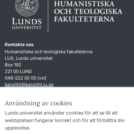
Kontakta oss
Humanistiska och teologiska fakulteterna
LUX, Lunds universitet
Box 192
221 00 LUND
046-222 00 00 (vxl)
kansliht
@
kansliht.lu
.
se
Genvägar
Användning av cookies
Om webbplatsen och cookies
Lunds universitet använder cookies för att se till att
Behandling av personuppgifter
webbplatsen fungerar korrekt och för att förbättra din
Tillgänglighetsredogörelse
upplevelse.