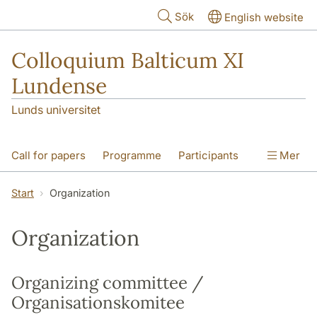
Hoppa till huvudinnehåll
Sök
English website
Colloquium Balticum XI
Lundense
Lunds universitet
Call for papers
Programme
Participants
Mer
Photos
Sponsors
Organization
Start
Organization
CB Proceedings
Organization
Organizing committee /
Organisationskomitee