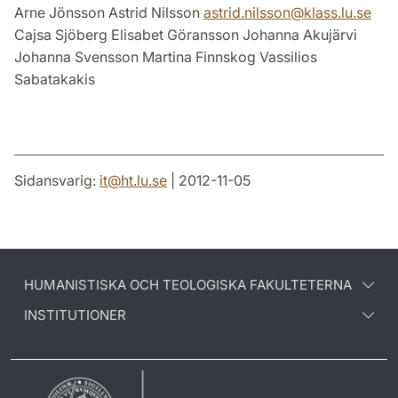
Arne Jönsson Astrid Nilsson
astrid.nilsson
@
klass.lu
.
se
Cajsa Sjöberg Elisabet Göransson Johanna Akujärvi
Johanna Svensson Martina Finnskog Vassilios
Sabatakakis
Sidansvarig:
it
@
ht.lu
.
se
| 2012-11-05
HUMANISTISKA OCH TEOLOGISKA FAKULTETERNA
INSTITUTIONER