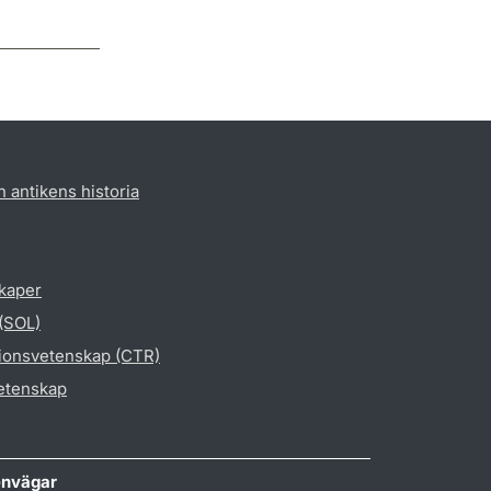
h antikens historia
skaper
 (SOL)
gionsvetenskap (CTR)
vetenskap
nvägar