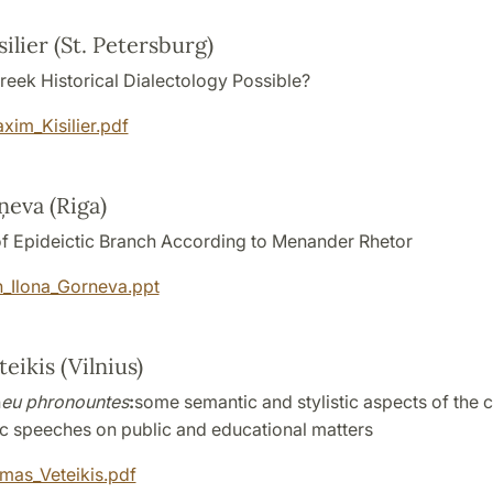
ilier
(St. Petersburg)
reek Historical Dialectology Possible?
im_Kisilier.pdf
rņeva
(Riga)
f Epideictic Branch According to Menander Rhetor
n_Ilona_Gorneva.ppt
eikis
(Vilnius)
n
eu phronountes
:
some semantic and stylistic aspects of the 
ic speeches on public and educational matters
mas_Veteikis.pdf