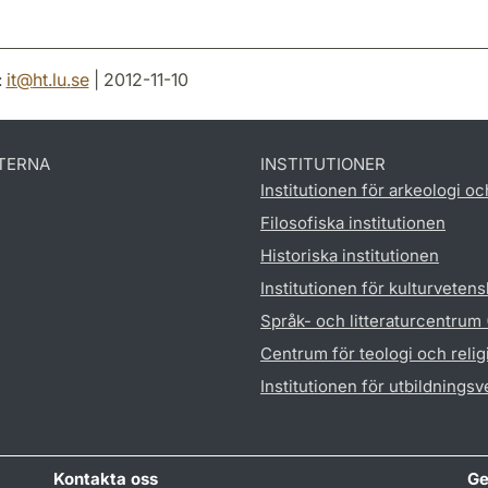
:
it
@
ht.lu
.
se
| 2012-11-10
TERNA
INSTITUTIONER
Institutionen för arkeologi oc
Filosofiska institutionen
Historiska institutionen
Institutionen för kulturveten
Språk- och litteraturcentrum
Centrum för teologi och reli
Institutionen för utbildnings
Kontakta oss
Ge