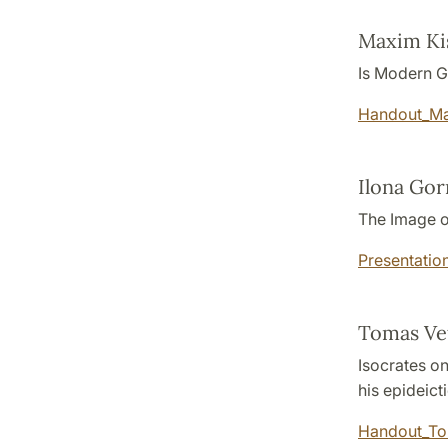
Maxim Kis
Is Modern G
Handout_Max
Ilona Go
The Image o
Presentatio
Tomas Vet
Isocrates o
his epideict
Handout_To