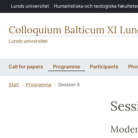
Hoppa till huvudinnehåll
Lunds universitet
Humanistiska och teologiska fakultete
Colloquium Balticum XI Lu
Lunds universitet
Call for papers
Programme
Participants
Pho
Start
Programme
Session 5
Sess
Modera