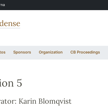
rna
ndense
tos
Sponsors
Organization
CB Proceedings
ion 5
tor: Karin Blomqvist