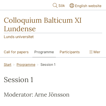
Hoppa till huvudinnehåll
Sök
English website
Colloquium Balticum XI
Lundense
Lunds universitet
Call for papers
Programme
Participants
Mer
Photos
Sponsors
Organization
Start
Programme
Session 1
CB Proceedings
Session 1
Moderator: Arne Jönsson