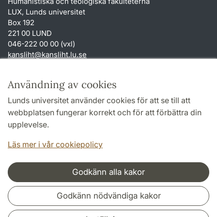
Humanistiska och teologiska fakulteterna
LUX, Lunds universitet
Box 192
221 00 LUND
046-222 00 00 (vxl)
kansliht
@
kansliht.lu
.
se
Genvägar
Användning av cookies
Om webbplatsen och cookies
Lunds universitet använder cookies för att se till att
Behandling av personuppgifter
webbplatsen fungerar korrekt och för att förbättra din
Tillgänglighetsredogörelse
upplevelse.
TYPO3-login
Läs mer i vår cookiepolicy
Godkänn alla kakor
Samarbeten och nätverk
Godkänn nödvändiga kakor