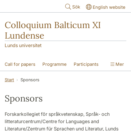
Hoppa till huvudinnehåll
Sök
English website
Colloquium Balticum XI
Lundense
Lunds universitet
Call for papers
Programme
Participants
Mer
Photos
Sponsors
Organization
Start
Sponsors
CB Proceedings
Sponsors
Forskarkollegiet för språkvetenskap, Språk- och
litteraturcentrum/Centre for Languages and
Literature/Zentrum für Sprachen und Literatur, Lunds