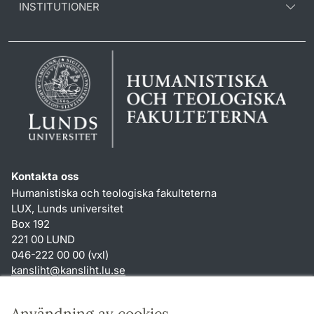
INSTITUTIONER
Kontakta oss
Humanistiska och teologiska fakulteterna
LUX, Lunds universitet
Box 192
221 00 LUND
046-222 00 00 (vxl)
kansliht
@
kansliht.lu
.
se
Genvägar
Användning av cookies