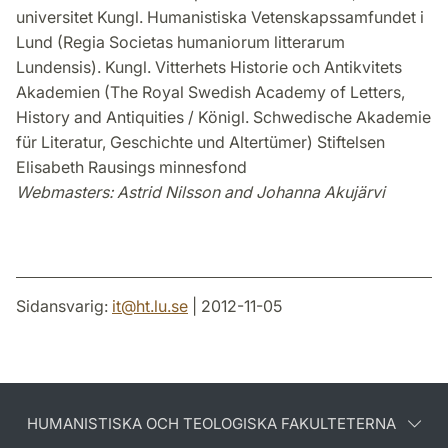
universitet Kungl. Humanistiska Vetenskapssamfundet i
Lund (Regia Societas humaniorum litterarum
Lundensis). Kungl. Vitterhets Historie och Antikvitets
Akademien (The Royal Swedish Academy of Letters,
History and Antiquities / Königl. Schwedische Akademie
für Literatur, Geschichte und Altertümer) Stiftelsen
Elisabeth Rausings minnesfond
Webmasters: Astrid Nilsson and Johanna Akujärvi
Sidansvarig:
it
@
ht.lu
.
se
| 2012-11-05
HUMANISTISKA OCH TEOLOGISKA FAKULTETERNA