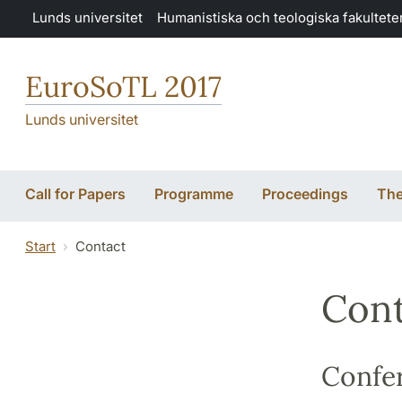
Hoppa till huvudinnehåll
Lunds universitet
Humanistiska och teologiska fakultete
EuroSoTL 2017
Lunds universitet
Call for Papers
Programme
Proceedings
The
Start
Contact
Cont
Confe