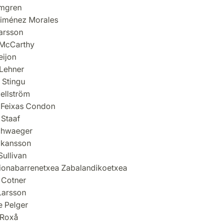
lmgren
Jiménez Morales
arsson
 McCarthy
eijon
Lehner
 Stingu
ellström
 Feixas Condon
 Staaf
chwaeger
åkansson
Sullivan
ionabarrenetxea Zabalandikoetxea
 Cotner
Larsson
 Pelger
 Roxå