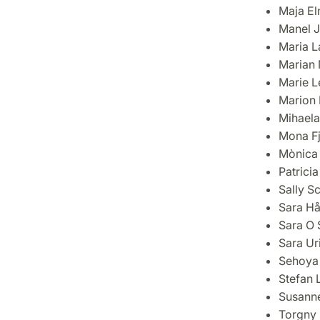
Maja E
Manel 
Maria L
Marian
Marie L
Marion 
Mihaela
Mona Fj
Mònica
Patricia
Sally S
Sara H
Sara O 
Sara Ur
Sehoya
Stefan 
Susanne
Torgny