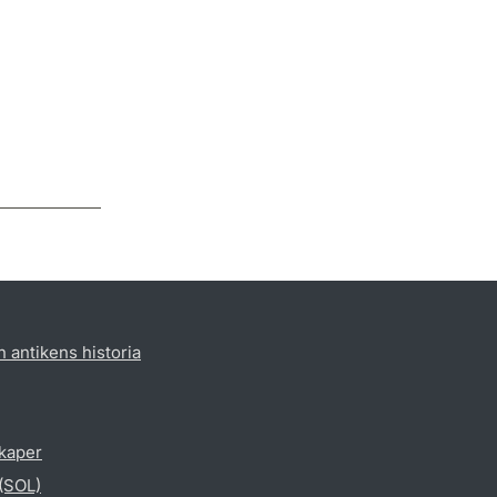
h antikens historia
skaper
 (SOL)