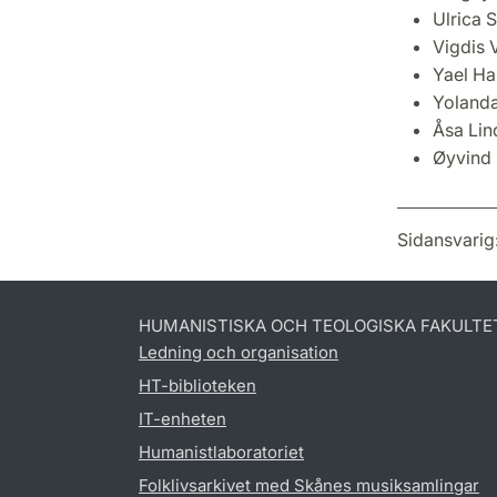
Ulrica 
Vigdis 
Yael Ha
Yolanda
Åsa Li
Øyvind 
Sidansvarig
HUMANISTISKA OCH TEOLOGISKA FAKULTE
Ledning och organisation
HT-biblioteken
IT-enheten
Humanistlaboratoriet
Folklivsarkivet med Skånes musiksamlingar