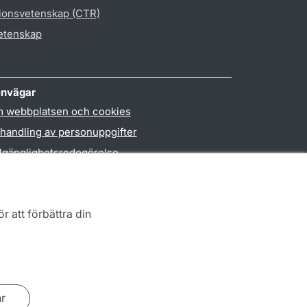
gionsvetenskap (CTR)
vetenskap
nvägar
 webbplatsen och cookies
handling av personuppgifter
llgänglighetsredogörelse
PO3-login
r att förbättra din
ar