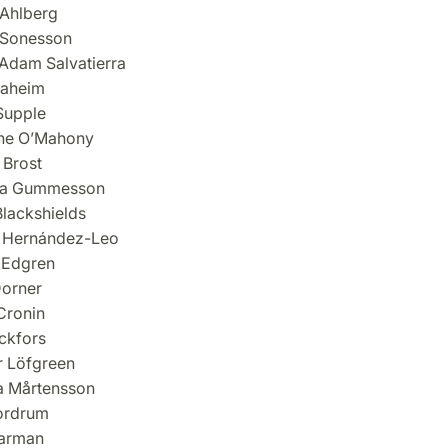
Ahlberg
 Sonesson
 Adam Salvatierra
aaheim
Supple
ine O’Mahony
 Brost
ina Gummesson
Blackshields
a Hernández-Leo
 Edgren
orner
Cronin
ckfors
r Löfgreen
a Mårtensson
ordrum
Barman