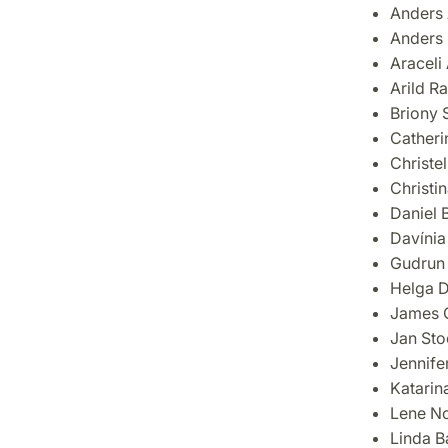
Anders 
Anders
Araceli
Arild R
Briony 
Cather
Christel
Christ
Daniel 
Davíni
Gudrun
Helga D
James 
Jan Sto
Jennife
Katarin
Lene N
Linda 