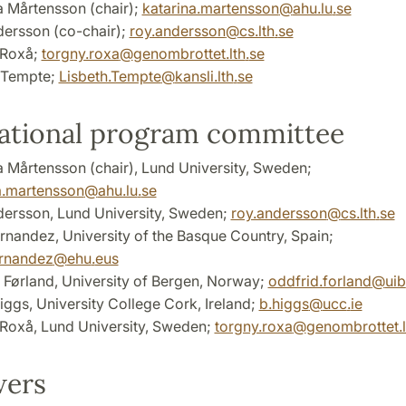
a Mårtensson (chair);
katarina.martensson
@
ahu.lu
.
se
ersson (co-chair);
roy.andersson
@
cs.lth
.
se
 Roxå;
torgny.roxa
@
genombrottet.lth
.
se
 Tempte;
Lisbeth.Tempte
@
kansli.lth
.
se
national program committee
a Mårtensson (chair), Lund University, Sweden;
a.martensson
@
ahu.lu
.
se
ersson, Lund University, Sweden;
roy.andersson
@
cs.lth
.
se
ernandez, University of the Basque Country, Spain;
ernandez
@
ehu
.
eus
 Førland, University of Bergen, Norway;
oddfrid.forland
@
uib
Higgs, University College Cork, Ireland;
b.higgs
@
ucc
.
ie
Roxå, Lund University, Sweden;
torgny.roxa
@
genombrottet.l
wers