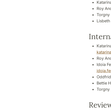
Katarin
Roy And
Torgny
Lisbeth
Inter
Katarin
katarin
Roy And
Idoia F
idoia.f
Oddfrid
Bettie 
Torgny 
Revie