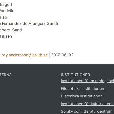
Skagert
Vandvik
rlap
 Fernández de Aranguiz Guridi
ndberg-Sand
Fiksen
:
roy.andersson
@
cs.lth
.
se
| 2017-06-02
TERNA
INSTITUTIONER
Institutionen för arkeologi oc
Filosofiska institutionen
Historiska institutionen
Institutionen för kulturveten
Språk- och litteraturcentrum