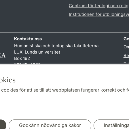
Centrum för teologi och reli
Institutionen för utbildnings
Kontakta oss
Ge
Humanistiska och teologiska fakulteterna
Om
LUX, Lunds universitet
Be
Box 192
Ti
221 00 LUND
046-222 00 00 (vxl)
TY
kansliht
@
kansliht.lu
.
se
okies
cookies för att se till att webbplatsen fungerar korrekt och fö
Samarbeten och nätverk
Godkänn nödvändiga kakor
Inställning