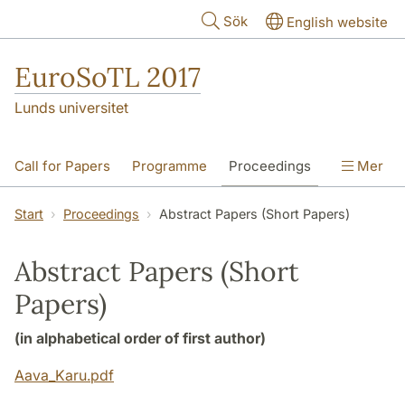
Hoppa till huvudinnehåll
Sök
English website
EuroSoTL 2017
Lunds universitet
Call for Papers
Programme
Proceedings
Mer
The Joanna Renc-Roe Award
Start
Proceedings
Abstract Papers (Short Papers)
Travel and Accomodation
Contact
Abstract Papers (Short
Papers)
(in alphabetical order of first author)
Aava_Karu.pdf