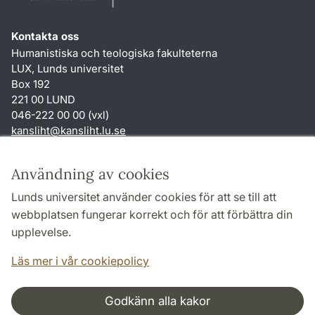
Kontakta oss
Humanistiska och teologiska fakulteterna
LUX, Lunds universitet
Box 192
221 00 LUND
046-222 00 00 (vxl)
kansliht
@
kansliht.lu
.
se
Genvägar
Användning av cookies
Om webbplatsen och cookies
Lunds universitet använder cookies för att se till att
Behandling av personuppgifter
webbplatsen fungerar korrekt och för att förbättra din
Tillgänglighetsredogörelse
upplevelse.
TYPO3-login
Läs mer i vår cookiepolicy
Godkänn alla kakor