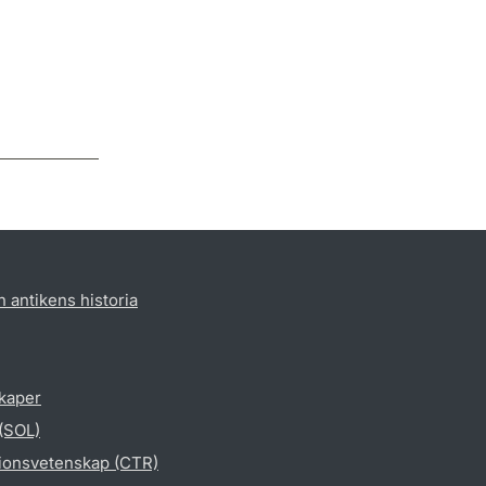
h antikens historia
skaper
 (SOL)
gionsvetenskap (CTR)