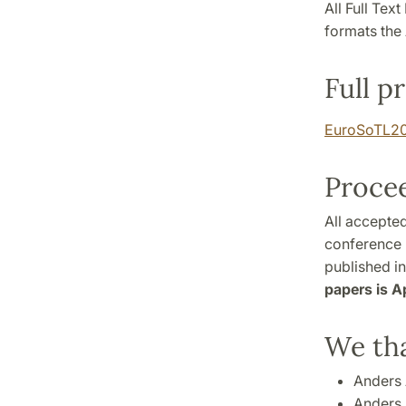
All Full Tex
formats the 
Full p
EuroSoTL201
Proce
All accepted
conference 
published i
papers is Ap
We tha
Anders 
Anders