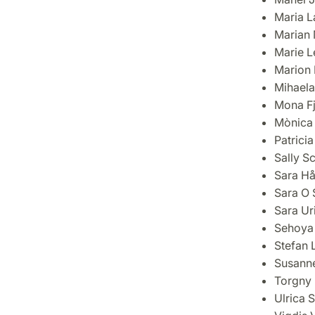
Maria L
Marian
Marie L
Marion 
Mihaela
Mona Fj
Mònica
Patricia
Sally S
Sara H
Sara O 
Sara Ur
Sehoya
Stefan 
Susanne
Torgny
Ulrica 