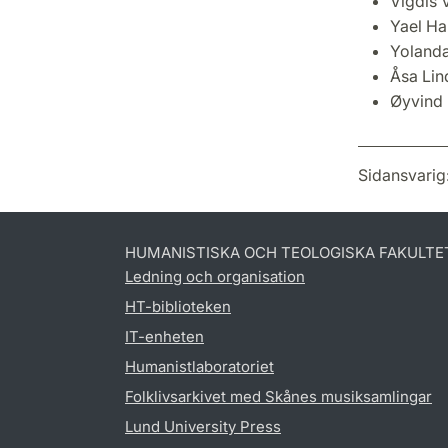
Vigdis 
Yael Ha
Yolanda
Åsa Li
Øyvind 
Sidansvarig
HUMANISTISKA OCH TEOLOGISKA FAKULTE
Ledning och organisation
HT-biblioteken
IT-enheten
Humanistlaboratoriet
Folklivsarkivet med Skånes musiksamlingar
Lund University Press