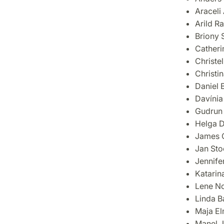
Araceli
Arild R
Briony 
Cather
Christel
Christ
Daniel 
Davíni
Gudrun
Helga D
James 
Jan Sto
Jennife
Katarin
Lene N
Linda 
Maja E
Manel 