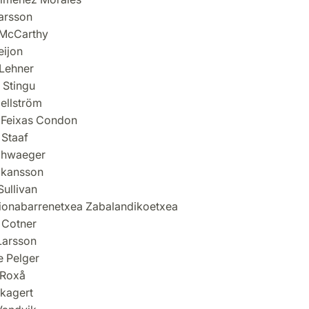
arsson
 McCarthy
eijon
Lehner
 Stingu
ellström
 Feixas Condon
 Staaf
chwaeger
åkansson
Sullivan
ionabarrenetxea Zabalandikoetxea
 Cotner
Larsson
 Pelger
 Roxå
Skagert