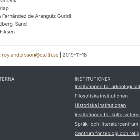
Vandvik
rlap
 Fernández de Aranguiz Guridi
ndberg-Sand
Fiksen
:
roy.andersson
@
cs.lth
.
se
| 2019-11-18
TERNA
INSTITUTIONER
Institutionen för arkeologi oc
Filosofiska institutionen
Historiska institutionen
Institutionen för kulturveten
Språk- och litteraturcentrum
Centrum för teologi och reli