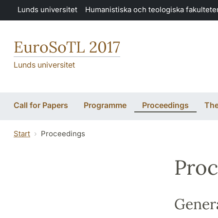
Hoppa till huvudinnehåll
Lunds universitet
Humanistiska och teologiska fakultete
EuroSoTL 2017
Lunds universitet
Call for Papers
Programme
Proceedings
The
Start
Proceedings
Proc
Genera