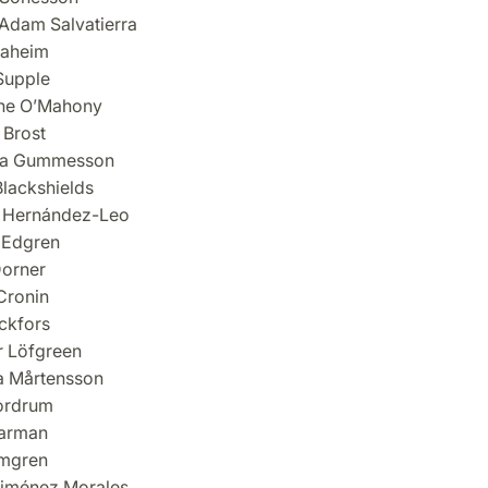
 Adam Salvatierra
aaheim
Supple
ine O’Mahony
 Brost
ina Gummesson
Blackshields
a Hernández-Leo
 Edgren
orner
Cronin
ckfors
r Löfgreen
a Mårtensson
ordrum
Barman
lmgren
Jiménez Morales