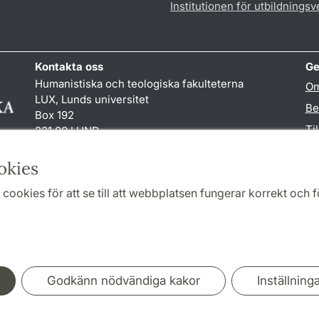
Institutionen för utbildnings
Kontakta oss
Ge
Humanistiska och teologiska fakulteterna
Om
LUX, Lunds universitet
Be
Box 192
Ti
221 00 LUND
046-222 00 00 (vxl)
TY
kansliht
@
kansliht.lu
.
se
okies
cookies för att se till att webbplatsen fungerar korrekt och fö
Samarbeten och nätverk
Godkänn nödvändiga kakor
Inställning