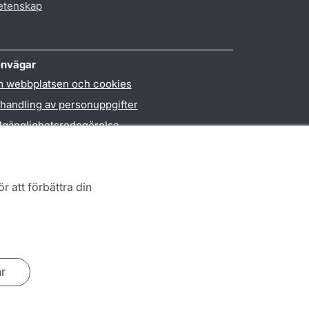
vetenskap
nvägar
 webbplatsen och cookies
handling av personuppgifter
llgänglighetsredogörelse
PO3-login
r att förbättra din
ar