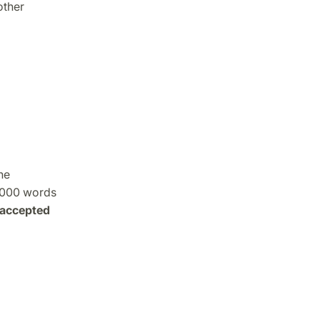
other
he
-3000 words
r accepted