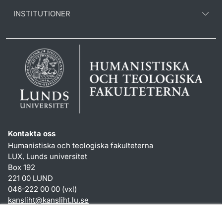
INSTITUTIONER
Kontakta oss
Humanistiska och teologiska fakulteterna
LUX, Lunds universitet
Box 192
221 00 LUND
046-222 00 00 (vxl)
kansliht
@
kansliht.lu
.
se