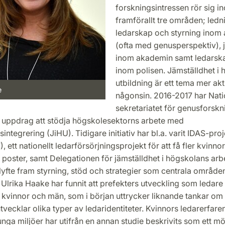
forskningsintressen rör sig i
framförallt tre områden; ledn
ledarskap och styrning inom
(ofta med genusperspektiv), 
inom akademin samt ledarsk
inom polisen. Jämställdhet i 
utbildning är ett tema mer akt
e
någonsin. 2016-2017 har Nati
sekretariatet för genusforskn
i uppdrag att stödja högskolesektorns arbete med
sintegrering (JiHU). Tidigare initiativ har bl.a. varit IDAS-proj
 ett nationellt ledarförsörjningsprojekt för att få fler kvinno
poster, samt Delegationen för jämställdhet i högskolans ar
lyfte fram styrning, stöd och strategier som centrala områden
Ulrika Haake har funnit att prefekters utveckling som ledare
 kvinnor och män, som i början uttrycker liknande tankar o
tvecklar olika typer av ledaridentiteter. Kvinnors ledarerfare
nga miljöer har utifrån en annan studie beskrivits som ett möj