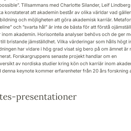
ossible”. Tillsammans med Charlotte Silander, Leif Lindberg
ika konstaterat att akademin består av olika världar vad gäll
utbildning och möjligheten att göra akademisk karriär. Metafo
eline” och ”svarta hål” är inte de bästa för att förstå ojämstäl
r inom akademin. Horisontella analyser behövs och de ger m
 till bristande jämställdhet. Vilka värderingar som hålls högt 
dningen har vidare i hög grad visat sig bero på om ämnet är 
erat. Forskargruppens senaste projekt handlar om en
ersikt av nordiska studier kring kön och karriär inom akade
I denna keynote kommer erfarenheter från 20 års forskning at
tes-presentationer