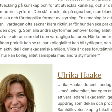
utveckling på kunskap och för att utveckla kunskap, och är 
 modern styrform. Den står dock inte på egna ben, utan blan
iska och företagslika former av styrning. En utmaning är att
ten i vardagen ofta saknar klara riktlinjer för hur den ska prak
den otydlig. Som alla andra styrformer behöver kollegialitet
ivt diskuteras som del i den vardagliga kulturen. Här kommer
ådan praktik kan se ut, hur kollegialitet kan bli tydligare, och
 aktiv del i den akademiska miljön. Vilka är dess förutsättni
, hur kan kollegialitet samspela med andra styrformer?
Ulrika Haake
Ulrika Haake, docent i pedag
Umeå universitet, har egen er
att vara ledare i akademin, 
uppdrag som dekan och prod
Samhällsvetenskaplig fakulte