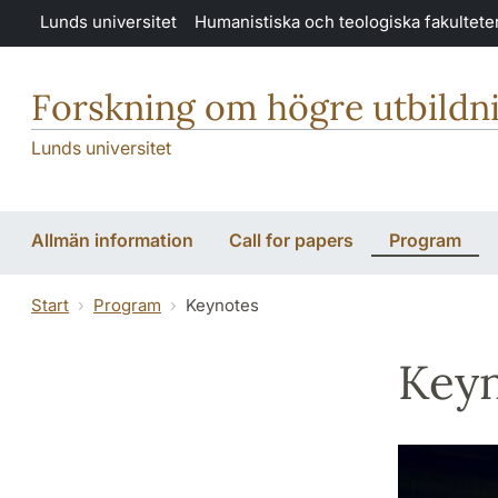
Hoppa till huvudinnehåll
Lunds universitet
Humanistiska och teologiska fakultete
Forskning om högre utbildn
Lunds universitet
Allmän information
Call for papers
Program
Start
Program
Keynotes
Key