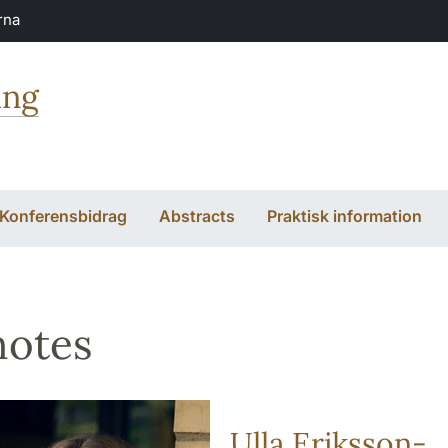
rna
ing
Konferensbidrag
Abstracts
Praktisk information
notes
Ulla Eriksson-