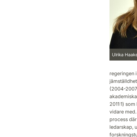
Ulrika Haak
regeringen 
jämställdhet
(2004-2007),
akademiska 
2011:1) som 
vidare med. 
process där
ledarskap, u
forskningstu