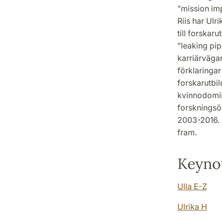
”mission imp
Riis har Ulr
till forskar
”leaking pip
karriärväga
förklaringar
forskarutbil
kvinnodomin
forskningsöv
2003-2016. 
fram.
Keyno
Ulla E-Z
Ulrika H