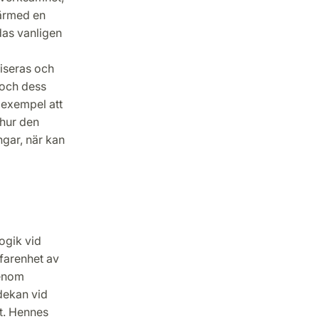
därmed en
das vanligen
tiseras och
 och dess
 exempel att
 hur den
ngar, när kan
ogik vid
farenhet av
genom
ekan vid
t. Hennes