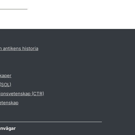
h antikens historia
skaper
 (SOL)
gionsvetenskap (CTR)
vetenskap
nvägar