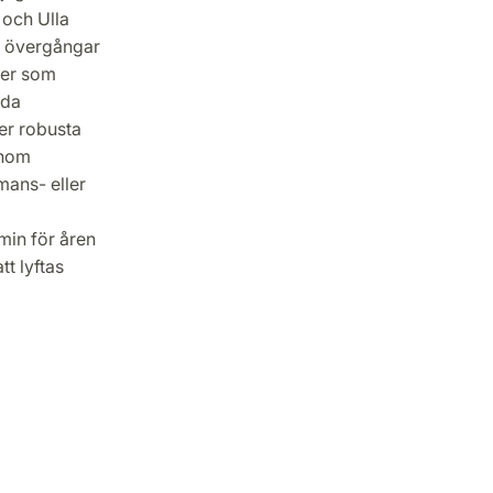
 och Ulla
er övergångar
rer som
lda
er robusta
inom
mans- eller
min för åren
t lyftas