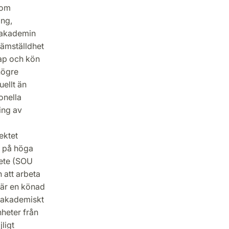
nom
ing,
 akademin
jämställdhet
ap och kön
högre
uellt än
onella
ing av
ektet
r på höga
bete (SOU
 att arbeta
 är en könad
m akademiskt
nheter från
ligt