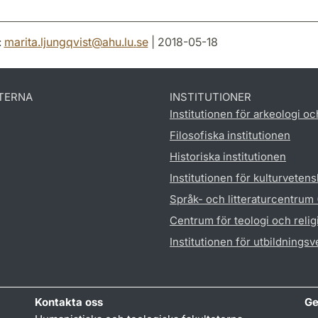
:
marita.ljungqvist
@
ahu.lu
.
se
| 2018-05-18
TERNA
INSTITUTIONER
Institutionen för arkeologi oc
Filosofiska institutionen
Historiska institutionen
Institutionen för kulturveten
Språk- och litteraturcentrum
Centrum för teologi och reli
Institutionen för utbildnings
Kontakta oss
Ge