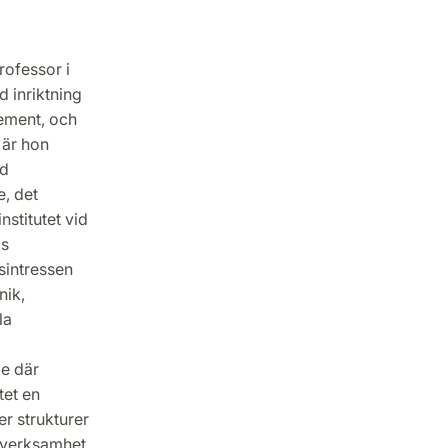
rofessor i
 inriktning
ement, och
 är hon
id
, det
nstitutet vid
gs
sintressen
nik,
la
le där
tet en
er strukturer
 verksamhet,