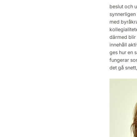
beslut och 
synnerligen
med byråkrat
kollegialite
därmed blir 
innehåll akt
ges hur en s
fungerar som
det gå snett