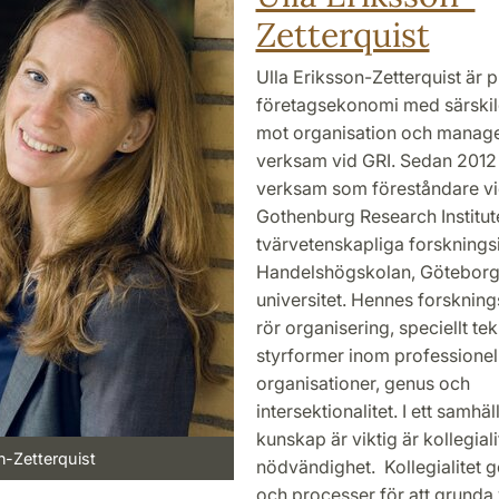
Zetterquist
Ulla Eriksson-Zetterquist är p
företagsekonomi med särskild
mot organisation och manag
verksam vid GRI. Sedan 2012
verksam som föreståndare v
Gothenburg Research Institute
tvärvetenskapliga forskningsi
Handelshögskolan, Götebor
universitet. Hennes forskning
rör organisering, speciellt tek
styrformer inom professionel
organisationer, genus och
intersektionalitet. I ett samhäl
kunskap är viktig är kollegiali
n-Zetterquist
nödvändighet. Kollegialitet g
och processer för att grunda