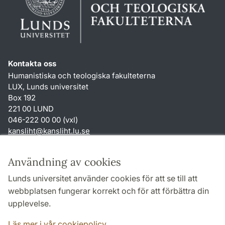
Kontakta oss
Humanistiska och teologiska fakulteterna
LUX, Lunds universitet
Box 192
221 00 LUND
046-222 00 00 (vxl)
kansliht
@
kansliht.lu
.
se
Genvägar
Användning av cookies
Om webbplatsen och cookies
Lunds universitet använder cookies för att se till att
Behandling av personuppgifter
webbplatsen fungerar korrekt och för att förbättra din
Tillgänglighetsredogörelse
upplevelse.
TYPO3-login
Läs mer i vår cookiepolicy