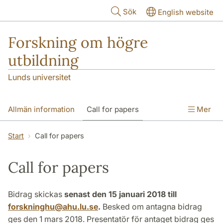
Hoppa till huvudinnehåll
Sök
English website
Forskning om högre
utbildning
Lunds universitet
Allmän information
Call for papers
Mer
Program
Konferensbidrag
Abstracts
Start
Call for papers
Praktisk information
Kontakt
Call for papers
Bidrag skickas
senast den 15 januari 2018 till
forskninghu
@
ahu.lu
.
se
.
Besked om antagna bidrag
ges den 1 mars 2018. Presentatör för antaget bidrag ges