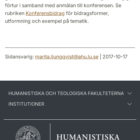
förtur i samband med anmälan till konferensen. Se
rubriken
Konferensbidrag
för bidragsformer,
utformning och exempel på tematik.
Sidansvarig:
marita.ljungqvist
@
ahu.lu
.
se
| 2017-10-17
HUMANISTISKA OCH TEOLOGISKA FAKULTETERNA
INSTITUTIONER