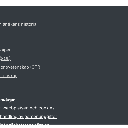
h antikens historia
skaper
 (SOL)
gionsvetenskap (CTR)
vetenskap
nvägar
 webbplatsen och cookies
handling av personuppgifter
llgänglighetsredogörelse