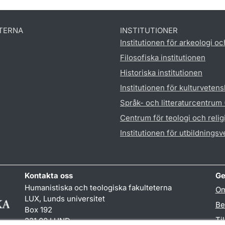
TERNA
INSTITUTIONER
Institutionen för arkeologi oc
Filosofiska institutionen
Historiska institutionen
Institutionen för kulturveten
Språk- och litteraturcentrum
Centrum för teologi och reli
Institutionen för utbildnings
Kontakta oss
Ge
Humanistiska och teologiska fakulteterna
Om
LUX, Lunds universitet
Be
Box 192
Ti
221 00 LUND