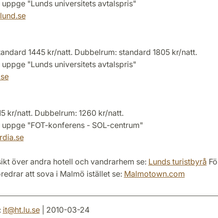
 uppge "Lunds universitets avtalspris"
lund.se
andard 1445 kr/natt. Dubbelrum: standard 1805 kr/natt.
 uppge "Lunds universitets avtalspris"
.se
5 kr/natt. Dubbelrum: 1260 kr/natt.
 uppge "FOT-konferens - SOL-centrum"
dia.se
sikt över andra hotell och vandrarhem se:
Lunds turistbyrå
Fö
öredrar att sova i Malmö istället se:
Malmotown.com
:
it
@
ht.lu
.
se
| 2010-03-24