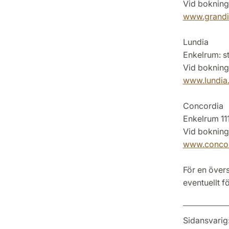
Vid bokning
www.grandi
Lundia
Enkelrum: st
Vid bokning
www.lundia
Concordia
Enkelrum 111
Vid bokning
www.concor
För en över
eventuellt f
Sidansvarig