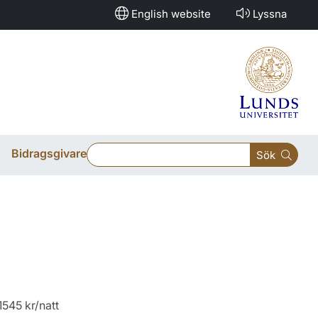
English website
Lyssna
Bidragsgivare
Sök
1545 kr/natt