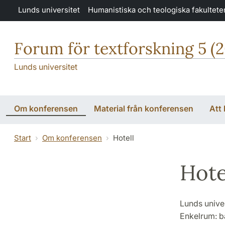
Hoppa till huvudinnehåll
Lunds universitet
Humanistiska och teologiska fakultete
Forum för textforskning 5 (2
Lunds universitet
Om konferensen
Material från konferensen
Att 
Start
Om konferensen
Hotell
Hote
Lunds univer
Enkelrum: ba