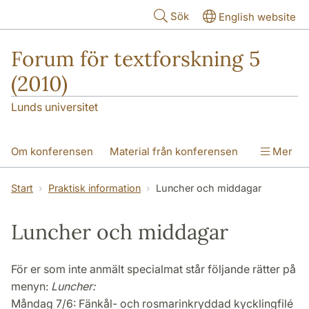
Hoppa till huvudinnehåll
Sök
English website
Forum för textforskning 5
(2010)
Lunds universitet
Om konferensen
Material från konferensen
Mer
Att lägga in abstracts
Workshop
Start
Praktisk information
Luncher och middagar
Praktisk information
Bidragsgivare
Luncher och middagar
För er som inte anmält specialmat står följande rätter på
menyn:
Luncher:
Måndag 7/6: Fänkål- och rosmarinkryddad kycklingfilé