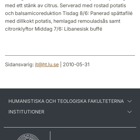
med ett stänk av citrus. Serverad med rostad potatis
och balsamicoreduktion Tisdag 8/6: Panerad spättafilé
med dillkokt potatis, hemlagad remouladsås samt
citronklyftor Middag 7/6: Libanesisk buffé
Sidansvarig:
it
@
ht.lu
.
se
| 2010-05-31
HUMANISTISKA OCH TEOLOGISKA FAKULTETERNA
INSTITUTIONER