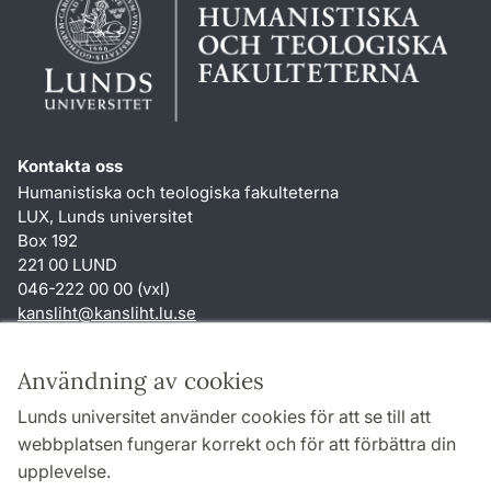
Kontakta oss
Humanistiska och teologiska fakulteterna
LUX, Lunds universitet
Box 192
221 00 LUND
046-222 00 00 (vxl)
kansliht
@
kansliht.lu
.
se
Genvägar
Användning av cookies
Om webbplatsen och cookies
Lunds universitet använder cookies för att se till att
Behandling av personuppgifter
webbplatsen fungerar korrekt och för att förbättra din
Tillgänglighetsredogörelse
upplevelse.