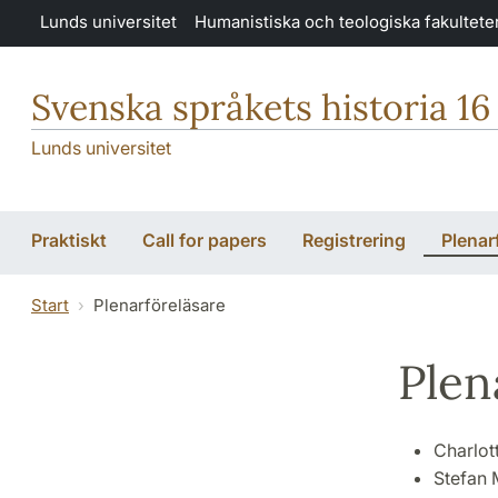
Hoppa till huvudinnehåll
Lunds universitet
Humanistiska och teologiska fakultete
Svenska språkets historia 16
Lunds universitet
Praktiskt
Call for papers
Registrering
Plenar
Start
Plenarföreläsare
Plen
Charlot
Stefan 