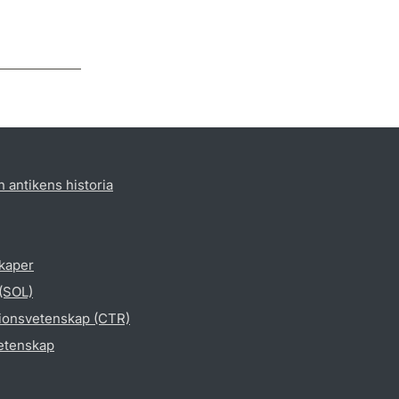
h antikens historia
skaper
 (SOL)
gionsvetenskap (CTR)
vetenskap