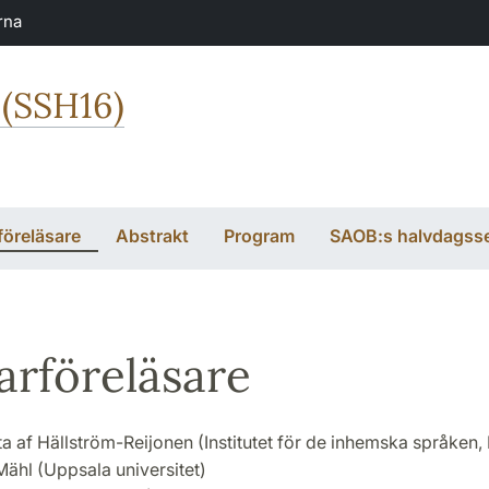
rna
 (SSH16)
föreläsare
Abstrakt
Program
SAOB:s halvdagss
arföreläsare
ta af Hällström-Reijonen (Institutet för de inhemska språken,
Mähl (Uppsala universitet)