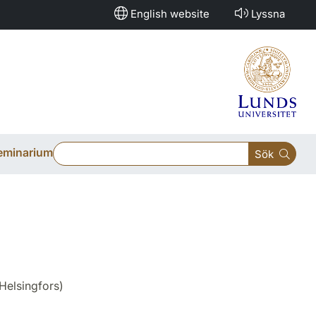
English website
Lyssna
eminarium
Sök
 Helsingfors)