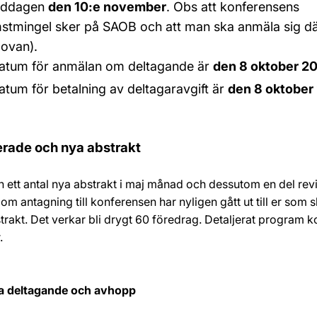
iddagen
den 10:e november
. Obs att konferensens
stmingel sker på SAOB och att man ska anmäla sig där
 ovan).
datum för anmälan om deltagande är
den 8 oktober 2
atum för betalning av deltagaravgift är
den 8 oktober
rade och nya abstrakt
 in ett antal nya abstrakt i maj månad och dessutom en del rev
m antagning till konferensen har nyligen gått ut till er som s
strakt. Det verkar bli drygt 60 föredrag. Detaljerat program 
.
a deltagande och avhopp