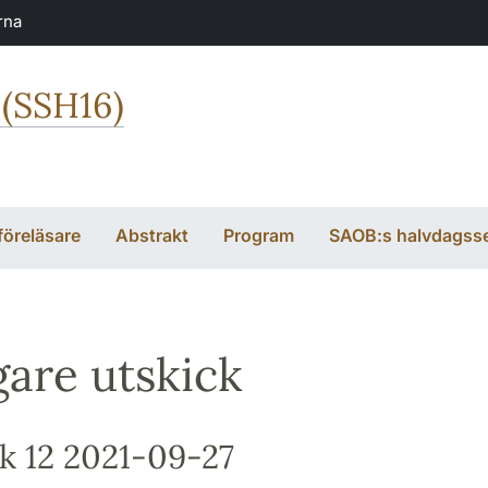
rna
 (SSH16)
föreläsare
Abstrakt
Program
SAOB:s halvdagss
gare utskick
k 12 2021-09-27