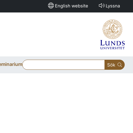
English website
Lyssna
eminarium
Sök