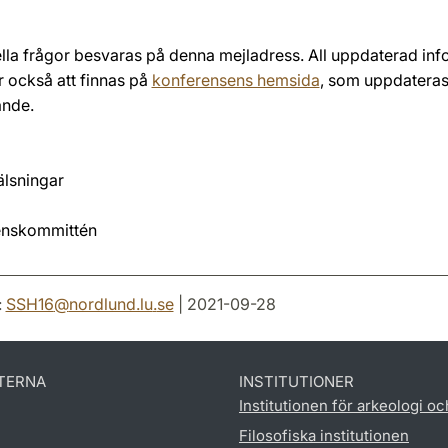
lla frågor besvaras på denna mejladress. All uppdaterad inf
också att finnas på
konferensens hemsida
, som uppdatera
ande.
älsningar
enskommittén
:
SSH16
@
nordlund.lu
.
se
| 2021-09-28
TERNA
INSTITUTIONER
Institutionen för arkeologi oc
Filosofiska institutionen