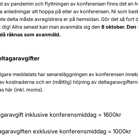
d av pandemin och flyttningen av konferensen finns det en he
a anledningar att hoppa på eller av konferensen. Ni som be
inte delta måste avregistrera er på hemsidan. Gör det så fort 
 dig! Allra senast kan man avanmäla sig den
8 oktober. Den
 då räknas som avanmäld.
ltagaravgifter
igare meddelats har senareläggningen av konferensen innebu
av kostnaderna och en (måttlig) höjning av deltagaravgifter
s här (inkl. moms).
tagaravgift inklusive konferensmiddag = 1600kr
ltagaravgiften exklusive konferensmiddag =
1000kr