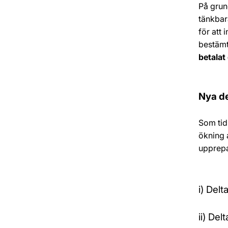
På grun
tänkbar
för att 
bestämt
betalat
Nya de
Som tid
ökning 
upprepa
i) Del
ii) De