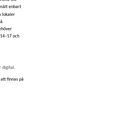
mält enbart
 lokaler
på
behöver
 14–17 och
 digital.
att finnas på