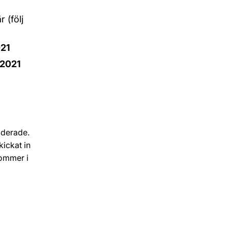
 (följ
021
 2021
iderade.
kickat in
kommer i