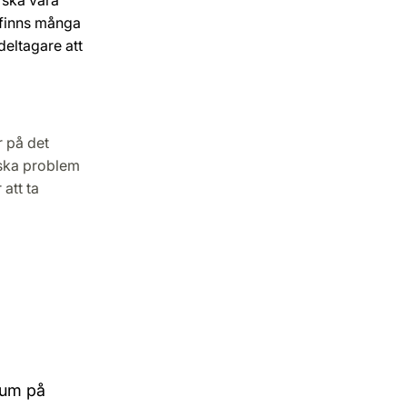
t finns många
eltagare att
r på det
iska problem
 att ta
rum på