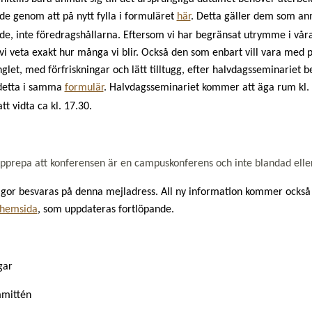
de genom att på nytt fylla i formuläret
här
. Detta gäller dem som an
de, inte föredragshållarna. Eftersom vi har begränsat utrymme i våra
vi veta exakt hur många vi blir. Också den som enbart vill vara med 
glet, med förfriskningar och lätt tilltugg, efter halvdagsseminariet 
detta i samma
formulär
. Halvdagsseminariet kommer att äga rum kl.
tt vidta ca kl. 17.30.
 upprepa att konferensen är en campuskonferens och inte blandad eller
ågor besvaras på denna mejladress. All ny information kommer också 
 hemsida
, som uppdateras fortlöpande.
gar
mittén