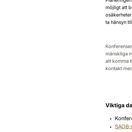
möjligt att 
osäkerheter
ta hänsyn til
Konferensen 
mänskliga m
att komma til
kontakt med
Viktiga d
Konfer
SAOB:s