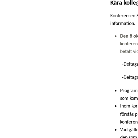
Kära kolle
Konferensen
information.
Den 8 o
konferen
betalt v
-Deltag
-Deltag
Programm
som kom
Inom kor
förstås 
konferen
Vad gäll
den som 