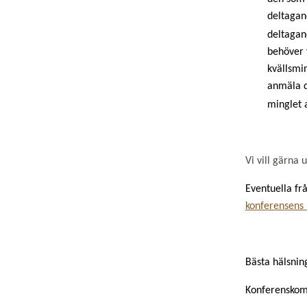
deltagan
deltagan
behöver 
kvällsmin
anmäla 
minglet a
Vi vill gärna
Eventuella fr
konferensens
Bästa hälsnin
Konferenskom