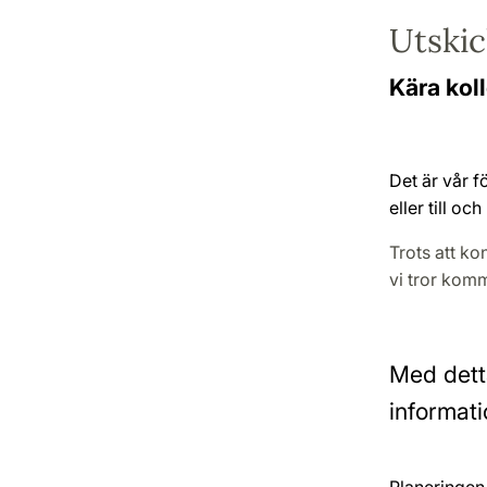
Utskic
Kära kol
Det är vår f
eller till oc
Trots att ko
vi tror komm
Med detta
informat
Planeringen 