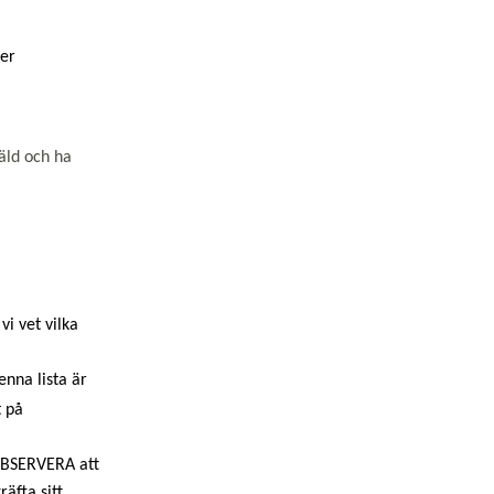
er
äld och ha
i vet vilka
enna lista är
t på
OBSERVERA att
räfta
sitt