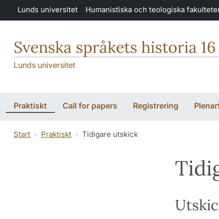
Hoppa till huvudinnehåll
Lunds universitet
Humanistiska och teologiska fakultete
Svenska språkets historia 16
Lunds universitet
Praktiskt
Call for papers
Registrering
Plenar
Start
Praktiskt
Tidigare utskick
Tidi
Utskic