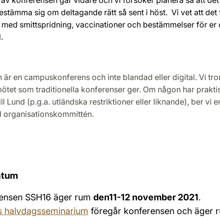
bestämma sig om deltagande rätt så sent i höst.
Vi vet att de
 med smittspridning, vaccinationer och bestämmelser för er d
l.
är en campuskonferens och inte blandad eller digital. Vi tro
ötet som traditionella konferenser ger. Om någon har prakt
l Lund (p.g.a. utländska restriktioner eller liknande), ber vi er
 organisations­kommittén.
atum
ensen SSH16 äger rum
den
11-12 november 2021
.
 halvdagsseminarium
föregår konferensen och äger 