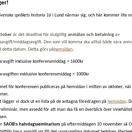
ger!
Svenska språkets historia 16
i Lund närmar sig, och här kommer lite m
ktober
är det deadline för slutgiltig
anmälan och betalning
av
savgift/middagsavgift. Den som vill komma ska alltså både vara anm
id detta datum. Detta görs på
hemsidan
.
aravgift inklusive konferensmiddag = 1600kr
aravgiften exklusive konferensmiddag =
1000kr
et för konferensen publiceras på hemsidan i mitten av oktober, när v
mer.
t lägger vi dock ut en lista på de antagna föredragen på
hemsidan
. D
preliminär, men avsedd för att man ska få en överblick över innehålle
sen.
er
SAOB:s halvdagsseminarium
på eftermiddagen 10 november så 
hittills bara anmält sig till det ursprungliga datumet behöver
återbek