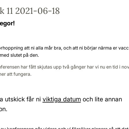
k 11 2021-06-18
legor!
örhoppning att ni alla mår bra, och att ni börjar närma er vac
h med slutet på den.
nferensen har fått skjutas upp två gånger har vi nu en tid i 
er att fungera.
 utskick får ni
viktiga datum
och lite annan
ion.
av konferensen går vidare och vi försöker planera så att det