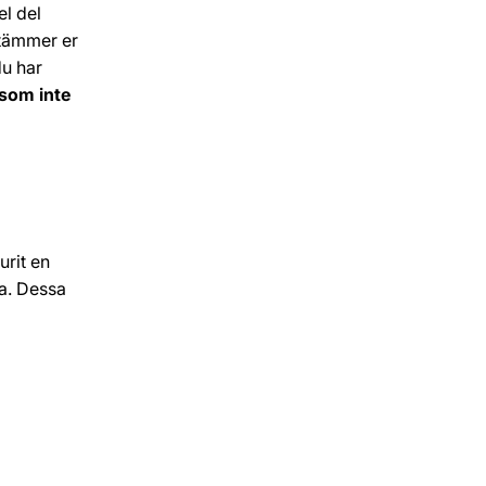
l del
stämmer er
du har
 som inte
rit en
na. Dessa