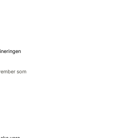
cineringen
november som
 ska vara