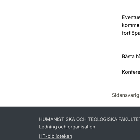
Eventue
kommer 
fortlöp
Bästa h
Konfer
Sidansvarig
HUMANISTISKA OCH TEOLOGISKA FAKULTE
Ledning och organisation
HT-biblioteken