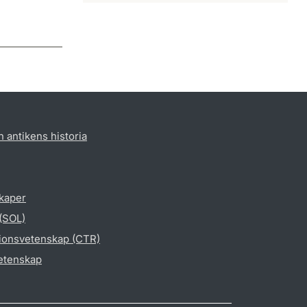
h antikens historia
skaper
 (SOL)
gionsvetenskap (CTR)
vetenskap