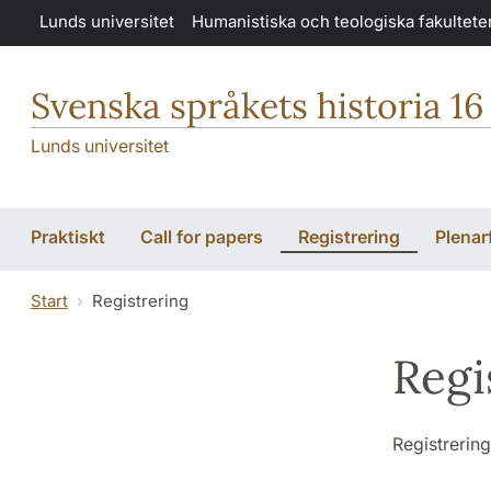
Hoppa till huvudinnehåll
Lunds universitet
Humanistiska och teologiska fakultete
Svenska språkets historia 16
Lunds universitet
Praktiskt
Call for papers
Registrering
Plenar
Start
Registrering
Regi
Registrering