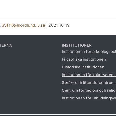
:
SSH16
@
nordlund.lu
.
se
| 2021-10-19
TERNA
INSTITUTIONER
Institutionen för arkeologi oc
Filosofiska institutionen
Historiska institutionen
Institutionen för kulturveten
Språk- och litteraturcentrum
Centrum för teologi och reli
Institutionen för utbildnings