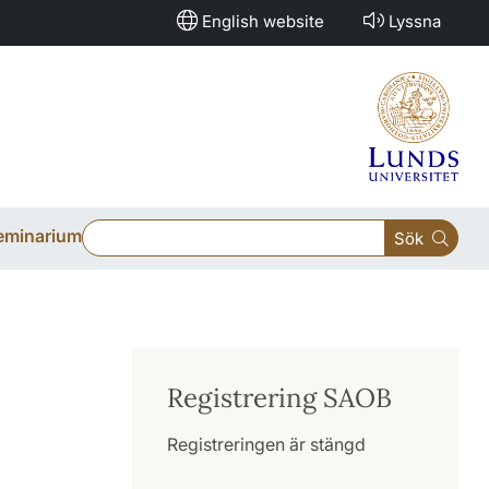
English website
Lyssna
eminarium
Sök
Registrering SAOB
Registreringen är stängd