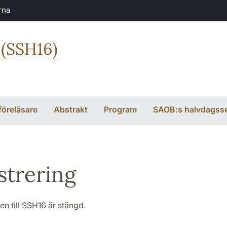
rna
 (SSH16)
föreläsare
Abstrakt
Program
SAOB:s halvdagss
strering
en till SSH16 är stängd.