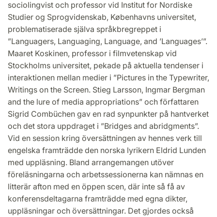
sociolingvist och professor vid Institut for Nordiske
Studier og Sprogvidenskab, Københavns universitet,
problematiserade själva språkbregreppet i
”Languagers, Languaging, Language, and ’Languages’”.
Maaret Koskinen, professor i filmvetenskap vid
Stockholms universitet, pekade på aktuella tendenser i
interaktionen mellan medier i ”Pictures in the Typewriter,
Writings on the Screen. Stieg Larsson, Ingmar Bergman
and the lure of media appropriations” och författaren
Sigrid Combüchen gav en rad synpunkter på hantverket
och det stora uppdraget i ”Bridges and abridgments”.
Vid en session kring översättningen av hennes verk till
engelska framträdde den norska lyrikern Eldrid Lunden
med uppläsning. Bland arrangemangen utöver
föreläsningarna och arbetssessionerna kan nämnas en
litterär afton med en öppen scen, där inte så få av
konferensdeltagarna framträdde med egna dikter,
uppläsningar och översättningar. Det gjordes också