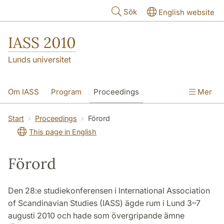
Hoppa till huvudinnehåll
Sök
English website
IASS 2010
Lunds universitet
Om IASS
Program
Proceedings
Mer
Call for Papers
Att lägga in abstracts
Start
Proceedings
Förord
This page in English
Kontakt
Förord
Den 28:e studiekonferensen i International Association
of Scandinavian Studies (IASS) ägde rum i Lund 3–7
augusti 2010 och hade som övergripande ämne