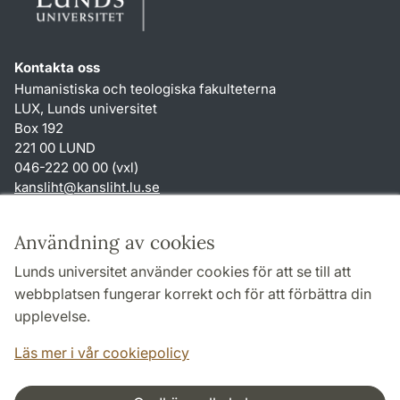
Kontakta oss
Humanistiska och teologiska fakulteterna
LUX, Lunds universitet
Box 192
221 00 LUND
046-222 00 00 (vxl)
kansliht
@
kansliht.lu
.
se
Genvägar
Användning av cookies
Om webbplatsen och cookies
Lunds universitet använder cookies för att se till att
Behandling av personuppgifter
webbplatsen fungerar korrekt och för att förbättra din
Tillgänglighetsredogörelse
upplevelse.
TYPO3-login
Läs mer i vår cookiepolicy