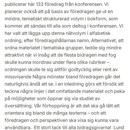
publicerar här 133 föredrag från konferensen. Vi
planerar också att på basis av föredragen ge ut en
mindre, tematiskt strukturerad volym i bokform, som
kommer att sändas till alla som deltog i konferensen. Vi
har valt att lägga upp denna nätvolym i alfabetisk
ordning, efter föredragshållarnas namn. Alternativet, att
ordna materialet i tematiska grupper, tedde sig mindre
attraktivt när vi insåg att de flesta bidragen med fog
skulle kunna inordnas under flera olika rubriker –
ordningen skulle te sig alltför godtycklig eller rent av
missvisande Några mönster bland föredragen går det
naturligtvis ändå att se. I en inledning görs ett försök att
teckna några linjer i det omfattande materialet och peka
på möjligheter som öppnar sig via studiet av
översättning. Vår förhoppning är att det ska gå lätt att
orientera sig bland de många texterna – och att
föredragen och perspektiven ska visa sig kunna vara
användbara. Ett stort tack till alla bidragsgivarna! Lund