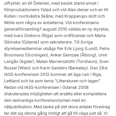
utflykter, en till Österlen, med besök bland annat i
filmproduktionens Ystad och vid Ales stenar och en till
Kullen i nordvästra Skåne, med Krapperups slott och
Mölle som några av anhalterna. Vid konferensens
generalförsamling
7 augusti 2010 valdes en ny styrelse,
med Ivars Orehovs (Riga) som ordförande och Maria
Sibinska (Gdansk) som sekreterare. Till övriga
styrelsemedlemmar utsågs Per Erik Ljung (Lund), Petra
Broomans (Groningen), Anker Gemzøe (Ålborg), Unni
Langås (Agder), Malan Marnersdottir (Torshavn), Sven
Rossel (Wien) och Karin Sanders (Berkeley). Den 29:e
IASS-konferensen 2012 kommer att äga rum i Riga,
Lettland och ha som tema ”Litteraturen och lagen”.
Redan vid IASS-konferensen i Gdansk 2008
diskuterades möjligheten att ersätta eller komplettera
den sedvanliga konferensvolymen med en
nätpublikation. Med tanke på det stora antalet föredrag
ter det sig denna gång rimligt att gå till väga just så. Vi