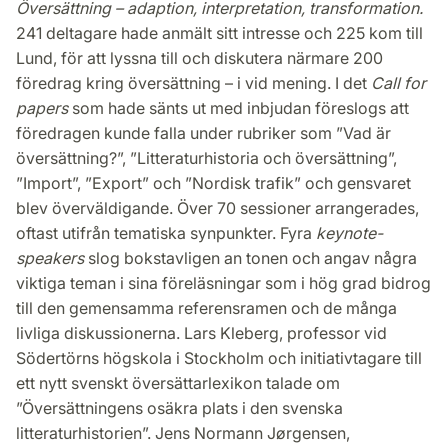
Översättning – adaption, interpretation, transformation.
241 deltagare hade anmält sitt intresse och 225 kom till
Lund, för att lyssna till och diskutera närmare 200
föredrag kring översättning – i vid mening. I det
Call for
papers
som hade sänts ut med inbjudan föreslogs att
föredragen kunde falla under rubriker som ”Vad är
översättning?”, ”Litteraturhistoria och översättning”,
”Import”, ”Export” och ”Nordisk trafik” och gensvaret
blev överväldigande. Över 70 sessioner arrangerades,
oftast utifrån tematiska synpunkter. Fyra
keynote-
speakers
slog bokstavligen an tonen och angav några
viktiga teman i sina föreläsningar som i hög grad bidrog
till den gemensamma referensramen och de många
livliga diskussionerna. Lars Kleberg, professor vid
Södertörns högskola i Stockholm och initiativtagare till
ett nytt svenskt översättarlexikon talade om
”Översättningens osäkra plats i den svenska
litteraturhistorien”. Jens Normann Jørgensen,