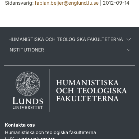
Sidansvarig:
fabian.beijer
@
englund.lu
.
se
| 2012-09-14
HUMANISTISKA OCH TEOLOGISKA FAKULTETERNA
INSTITUTIONER
Kontakta oss
Humanistiska och teologiska fakulteterna