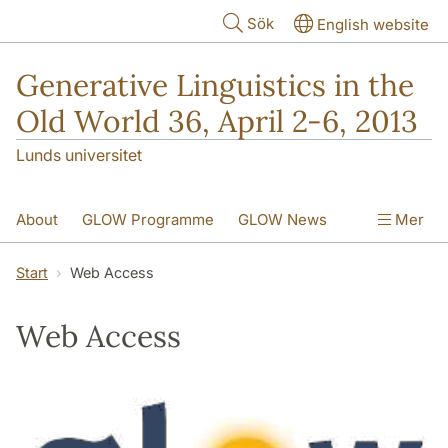
Hoppa till huvudinnehåll
Sök
English website
Generative Linguistics in the
Old World 36, April 2-6, 2013
Lunds universitet
About
GLOW Programme
GLOW News
Mer
Social Events
Web Access
Start
Web Access
GLOW Call for Papers
Contact Information
Web Access