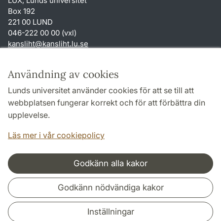
LUX, Lunds universitet
Box 192
221 00 LUND
046-222 00 00 (vxl)
kansliht
@
kansliht.lu
.
se
Genvägar
Användning av cookies
Om webbplatsen och cookies
Lunds universitet använder cookies för att se till att
Behandling av personuppgifter
webbplatsen fungerar korrekt och för att förbättra din
Tillgänglighetsredogörelse
upplevelse.
TYPO3-login
Läs mer i vår cookiepolicy
Godkänn alla kakor
Samarbeten och nätverk
Godkänn nödvändiga kakor
Inställningar