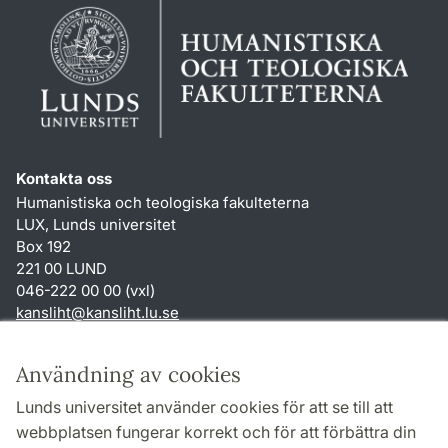
Kontakta oss
Humanistiska och teologiska fakulteterna
LUX, Lunds universitet
Box 192
221 00 LUND
046-222 00 00 (vxl)
kansliht
@
kansliht.lu
.
se
Genvägar
Användning av cookies
Om webbplatsen och cookies
Lunds universitet använder cookies för att se till att
Behandling av personuppgifter
webbplatsen fungerar korrekt och för att förbättra din