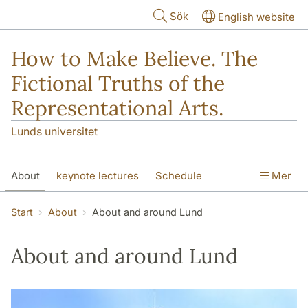
Hoppa till huvudinnehåll
Sök
English website
How to Make Believe. The
Fictional Truths of the
Representational Arts.
Lunds universitet
About
keynote lectures
Schedule
Mer
Participants
Abstracts
Venues
Start
About
About and around Lund
About and around Lund